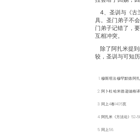
4、圣训与《古
具。圣门弟子不会
门弟子记错了，要
互相冲突。
除了阿扎米提到
较，圣训与可知历
穆斯塔法·穆罕默德·阿
阿卜杜·哈米德·逊迪格译解
同上4卷1405页.
阿扎米《方法论》52‑58
同上56.