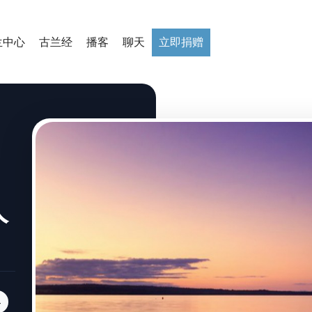
兰中心
古兰经
播客
聊天
立即捐赠
人
4