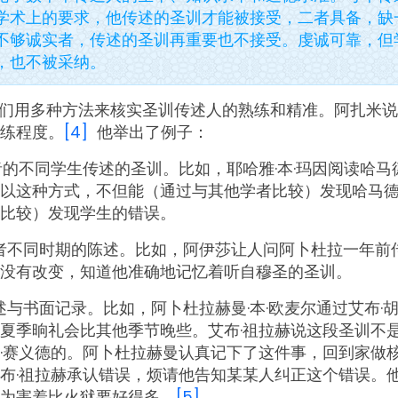
学术上的要求，他传述的圣训才能被接受，二者具备，缺
不够诚实者，传述的圣训再重要也不接受。虔诚可靠，但
，也不被采纳。
们用多种方法来核实圣训传述人的熟练和精准。阿扎米说
练程度。
[4]
他举出了例子：
者的不同学生传述的圣训。比如，耶哈雅·本·玛因阅读哈马德
以这种方式，不但能（通过与其他学者比较）发现哈马
比较）发现学生的错误。
者不同时期的陈述。比如，阿伊莎让人问阿卜杜拉一年前
没有改变，知道他准确地记忆着听自穆圣的圣训。
述与书面记录。比如，阿卜杜拉赫曼·本·欧麦尔通过艾布·
夏季晌礼会比其他季节晚些。艾布·祖拉赫说这段圣训不是
·赛义德的。阿卜杜拉赫曼认真记下了这件事，回到家做
布·祖拉赫承认错误，烦请他告知某某人纠正这个错误。
为害羞比火狱要好得多。
[5]