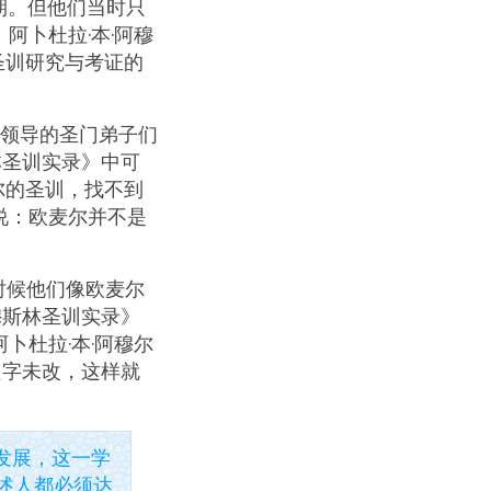
期。但他们当时只
阿卜杜拉·本·阿穆
圣训研究与考证的
领导的圣门弟子们
林圣训实录》中可
尔的圣训，找不到
说：欧麦尔并不是
时候他们像欧麦尔
穆斯林圣训实录》
卜杜拉·本·阿穆尔
只字未改，这样就
发展，这一学
述人都必须达