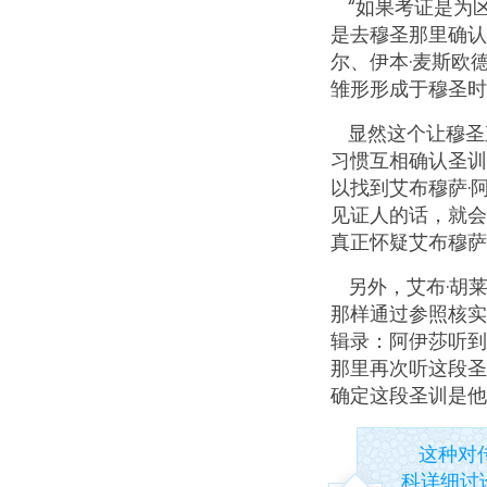
“如果考证是为
是去穆圣那里确认
尔、伊本·麦斯欧
雏形形成于穆圣时
显然这个让穆圣
习惯互相确认圣训
以找到艾布穆萨·
见证人的话，就会
真正怀疑艾布穆萨
另外，艾布·胡
那样通过参照核实
辑录：阿伊莎听到
那里再次听这段圣
确定这段圣训是他
这种对
科详细讨