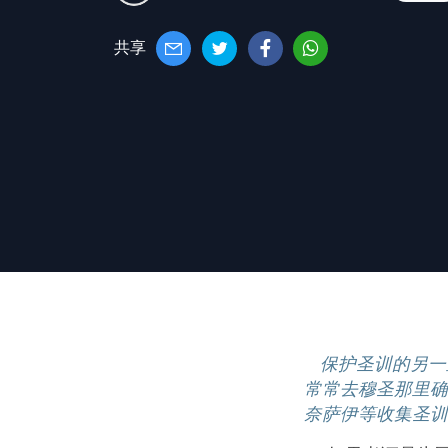
共享
保护圣训的另一
常常去穆圣那里确
奈萨伊等收集圣训