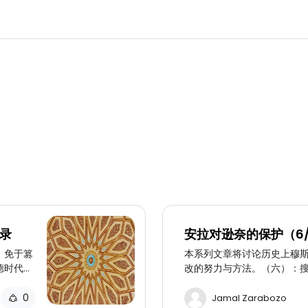
记录
安拉对逊奈的保护（6
苦旅行
）免于篡
本系列文章将讨论历史上穆
德时代记
改的努力与方法。（六）：
0
Jamal Zarabozo