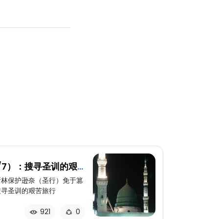
/7）：搜寻圣训的艰
斯林保护逊奈（圣行）免于篡
搜寻圣训的艰苦旅行
921
0