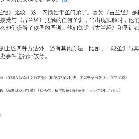
兰经》比较。这一习惯始于圣门弟子。因为《古兰经》是
接受与《古兰经》抵触的任何圣训，当出现抵触时，他
么他们误解了穆圣的圣训。他们知道《古兰经》和圣训
的上述四种方法外，还有其他方法，比如，一段圣训与其
史事件进行比较等。
扎米《圣训方法论和文献研究》(印第安纳波利斯，美国致信出版社，1977,48页)
《穆斯林圣训实录》 (拉合尔，穆罕默德·阿什拉夫，1972年3卷1175‑6页).
.