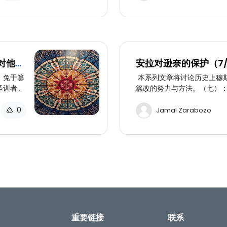
对他们
安拉对逊奈的保护（7
）免于篡
本系列文章将讨论历史上穆
圣训者警
篡改的努力与方法。（七）
旧约新约等其他宗教经典的
0
Jamal Zarabozo
重要链接
联系