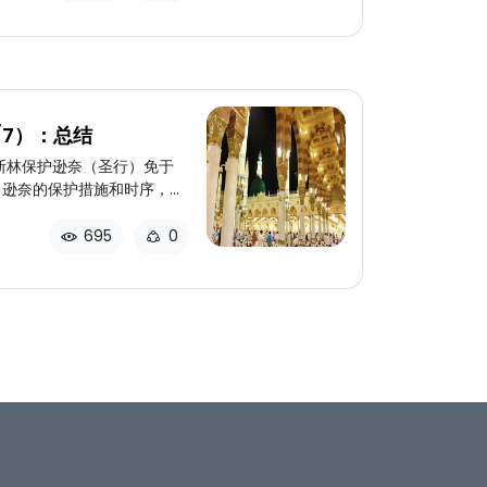
/7）：总结
斯林保护逊奈（圣行）免于
：逊奈的保护措施和时序，与
保护之比较
695
0