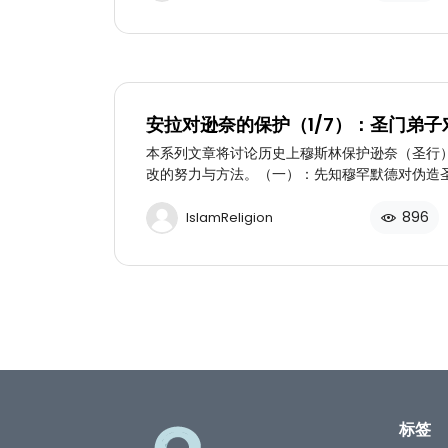
安拉对逊奈的保护（1/7）：圣门弟子
重大责任的理解
本系列文章将讨论历史上穆斯林保护逊奈（圣行
改的努力与方法。（一）：先知穆罕默德对伪造
告及圣门弟子们对保护圣训的理解与实践
896
IslamReligion
标签