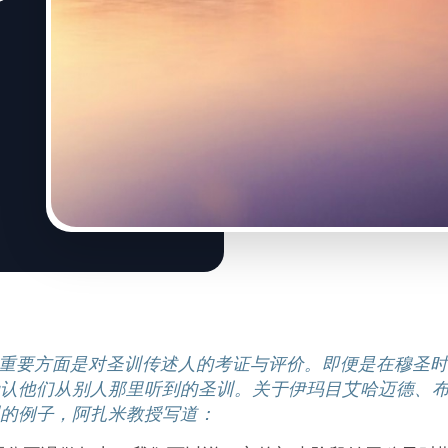
重要方面是对圣训传述人的考证与评价。即便是在穆圣时
认他们从别人那里听到的圣训。关于伊玛目艾哈迈德、
的例子，阿扎米教授写道：