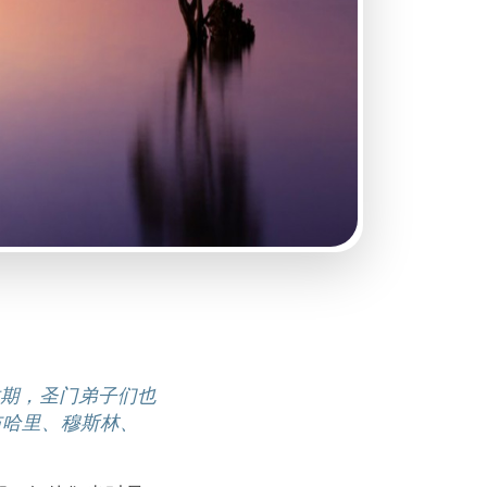
期，圣门弟子们也
布哈里、穆斯林、