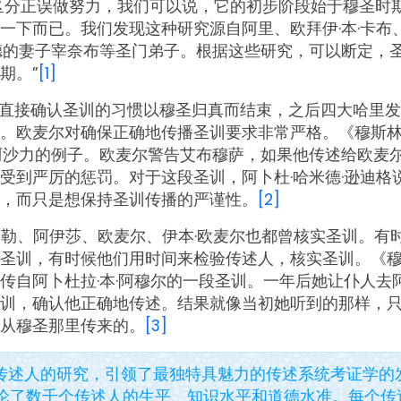
区分正误做努力，我们可以说，它的初步阶段始于穆圣时
一下而已。我们发现这种研究源自阿里、欧拜伊·本·卡布、
德的妻子宰奈布等圣门弟子。根据这些研究，可以断定，
期。”
[1]
直接确认圣训的习惯以穆圣归真而结束，之后四大哈里发
。欧麦尔对确保正确地传播圣训要求非常严格。《穆斯
阿沙力的例子。欧麦尔警告艾布穆萨，如果他传述给欧麦
受到严厉的惩罚。对于这段圣训，阿卜杜·哈米德·逊迪格
，而只是想保持圣训传播的严谨性。
[2]
莱勒、阿伊莎、欧麦尔、伊本·欧麦尔也都曾核实圣训。有
圣训，有时候他们用时间来检验传述人，核实圣训。《
传自阿卜杜拉·本·阿穆尔的一段圣训。一年后她让仆人去阿
训，确认他正确地传述。结果就像当初她听到的那样，
从穆圣那里传来的。
[3]
传述人的研究，引领了最独特具魅力的传述系统考证学的
论了数千个传述人的生平、知识水平和道德水准。每个传