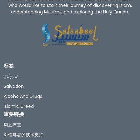
who would like to start their journey of discovering Islam,
understanding Muslims, and exploring the Holy Qur’an.
标签
ඉස්ලාම්
Salvation
Alcoho And Drugs
Islamic Creed
重要链接
周五布道
对倡导者的技术支持