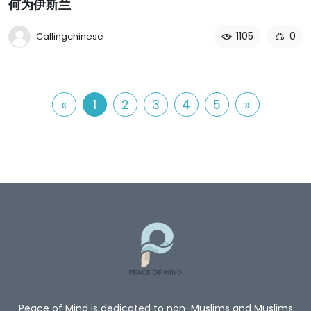
何为伊斯兰
1105
0
Callingchinese
«
1
2
3
4
5
»
Peace of Mind is dedicated to non-Muslims and Muslims