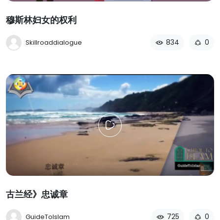
穆斯林妇女的权利
834
0
Skillroaddialogue
古兰经》忠诚章
725
0
GuideToIslam