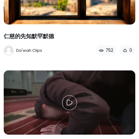
仁慈的先知默罕默德
752
0
Da'wah Clips