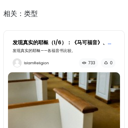
相关：类型
发现真实的耶稣（1/6）：《马可福音》、
《马太福音》和《路加福音》
发现真实的耶稣——各福音书比较。
733
0
IslamReligion