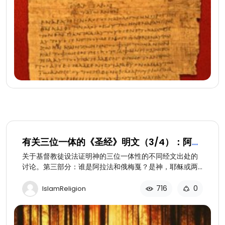
有关三位一体的《圣经》明文（3/4）：阿拉
法和俄梅戛
关于基督教徒设法证明神的三位一体性的不同经文出处的
讨论。第三部分：谁是阿拉法和俄梅戛？是神，耶稣或两
者兼而有之？
716
0
IslamReligion