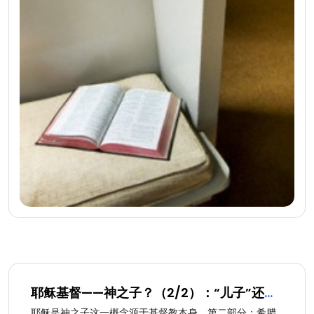
耶稣基督——神之子？（2/2）：“儿子”还
是“仆人”？
耶稣是神之子这一概念源于基督教本身。第二部分：希腊