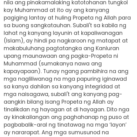
nila ang pinakamalaking katotohanan tungkol
kay Muhammad at ito ay ang kanyang
pagiging lantay at huling Propeta ng Allah para
sa buong sangkatauhan. Subali't sa kabila ng
lahat ng kanyang layunin at kapaliwanagan
(Islam), ay hindi pa nagkaroon ng matapat at
makabuluhang pagtatangka ang Kanluran
upang maunawaan ang pagka-Propeta ni
Muhammad (sumakanya nawa ang
kapayapaan). Tunay ngang pambihira na ang
mga nagliliwanag na mga papuring iginawad
sa kanya dahilan sa kanyang integridad at
mga naisagawa, subali't ang kanyang pag-
aangkin bilang isang Propeta ng Allah ay
tinalikdan ng hayagan at di hayagan. Dito nga
ay kinakailangan ang paghahanap ng puso at
pagbabalik-aral ng tinatawag na mga ‘layon’
ay nararapat. Ang mga sumusunod na