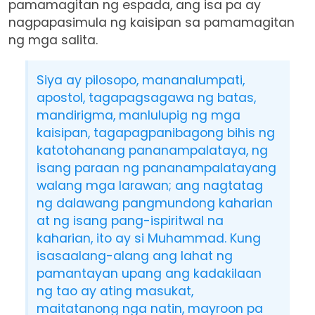
pamamagitan ng espada, ang isa pa ay
nagpapasimula ng kaisipan sa pamamagitan
ng mga salita.
Siya ay pilosopo, mananalumpati,
apostol, tagapagsagawa ng batas,
mandirigma, manlulupig ng mga
kaisipan, tagapagpanibagong bihis ng
katotohanang pananampalataya, ng
isang paraan ng pananampalatayang
walang mga larawan; ang nagtatag
ng dalawang pangmundong kaharian
at ng isang pang-ispiritwal na
kaharian, ito ay si Muhammad. Kung
isasaalang-alang ang lahat ng
pamantayan upang ang kadakilaan
ng tao ay ating masukat,
maitatanong nga natin, mayroon pa