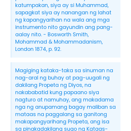
katumpakan, siya ay si Muhammad,
sapagkat siya ay nanangan ng lahat
ng kapangyarihan na wala ang mga
instrumento nito gayundin ang pang-
aalay nito. - Bosworth Smith,
Mohammad & Mohammadanism,
London 1874, p. 92.
Magiging kataka-taka sa sinuman na
nag-aral ng buhay at pag-uugali ng
dakilang Propeta ng Diyos, na
nakababatid kung papaano siya
nagturo at namuhay, ang makadama
nga ng anupamang bagay maliban sa
mataas na paggalang sa ganitong
makapangyarihang Propeta, ang isa
sa pinakadakilang sugo ng Kataas-