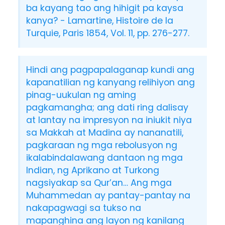
ba kayang tao ang hihigit pa kaysa
kanya? - Lamartine, Histoire de la
Turquie, Paris 1854, Vol. 11, pp. 276-277.
Hindi ang pagpapalaganap kundi ang
kapanatilian ng kanyang relihiyon ang
pinag-uukulan ng aming
pagkamangha; ang dati ring dalisay
at lantay na impresyon na iniukit niya
sa Makkah at Madina ay nananatili,
pagkaraan ng mga rebolusyon ng
ikalabindalawang dantaon ng mga
Indian, ng Aprikano at Turkong
nagsiyakap sa Qur’an… Ang mga
Muhammedan ay pantay-pantay na
nakapagwagi sa tukso na
mapanghina ang layon ng kanilang