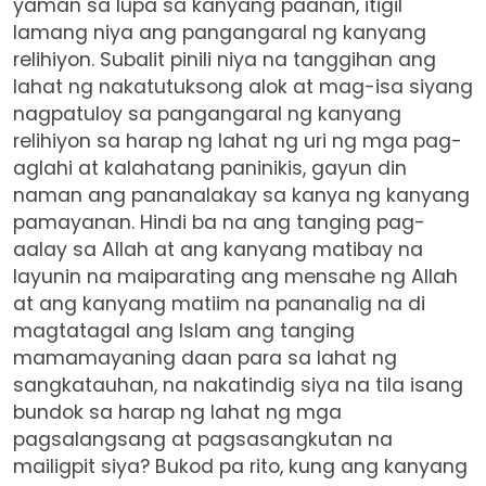
yaman sa lupa sa kanyang paanan, itigil
lamang niya ang pangangaral ng kanyang
relihiyon. Subalit pinili niya na tanggihan ang
lahat ng nakatutuksong alok at mag-isa siyang
nagpatuloy sa pangangaral ng kanyang
relihiyon sa harap ng lahat ng uri ng mga pag-
aglahi at kalahatang paninikis, gayun din
naman ang pananalakay sa kanya ng kanyang
pamayanan. Hindi ba na ang tanging pag-
aalay sa Allah at ang kanyang matibay na
layunin na maiparating ang mensahe ng Allah
at ang kanyang matiim na pananalig na di
magtatagal ang Islam ang tanging
mamamayaning daan para sa lahat ng
sangkatauhan, na nakatindig siya na tila isang
bundok sa harap ng lahat ng mga
pagsalangsang at pagsasangkutan na
mailigpit siya? Bukod pa rito, kung ang kanyang