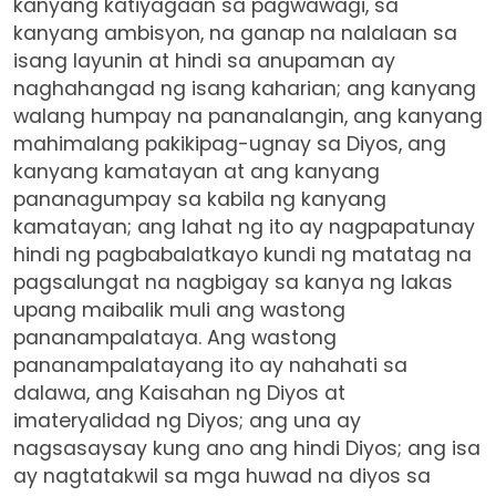
kanyang katiyagaan sa pagwawagi, sa
kanyang ambisyon, na ganap na nalalaan sa
isang layunin at hindi sa anupaman ay
naghahangad ng isang kaharian; ang kanyang
walang humpay na pananalangin, ang kanyang
mahimalang pakikipag-ugnay sa Diyos, ang
kanyang kamatayan at ang kanyang
pananagumpay sa kabila ng kanyang
kamatayan; ang lahat ng ito ay nagpapatunay
hindi ng pagbabalatkayo kundi ng matatag na
pagsalungat na nagbigay sa kanya ng lakas
upang maibalik muli ang wastong
pananampalataya. Ang wastong
pananampalatayang ito ay nahahati sa
dalawa, ang Kaisahan ng Diyos at
imateryalidad ng Diyos; ang una ay
nagsasaysay kung ano ang hindi Diyos; ang isa
ay nagtatakwil sa mga huwad na diyos sa