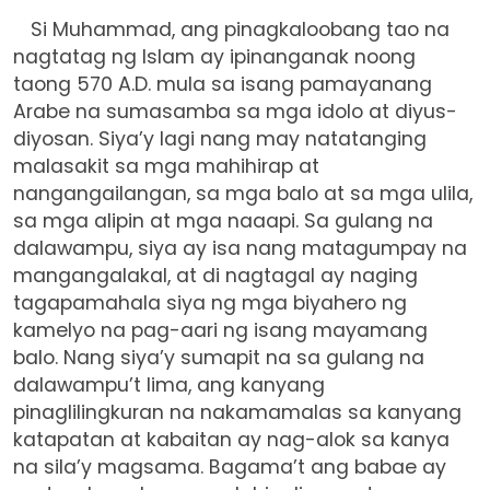
Si Muhammad, ang pinagkaloobang tao na
nagtatag ng Islam ay ipinanganak noong
taong 570 A.D. mula sa isang pamayanang
Arabe na sumasamba sa mga idolo at diyus-
diyosan. Siya’y lagi nang may natatanging
malasakit sa mga mahihirap at
nangangailangan, sa mga balo at sa mga ulila,
sa mga alipin at mga naaapi. Sa gulang na
dalawampu, siya ay isa nang matagumpay na
mangangalakal, at di nagtagal ay naging
tagapamahala siya ng mga biyahero ng
kamelyo na pag-aari ng isang mayamang
balo. Nang siya’y sumapit na sa gulang na
dalawampu’t lima, ang kanyang
pinaglilingkuran na nakamamalas sa kanyang
katapatan at kabaitan ay nag-alok sa kanya
na sila’y magsama. Bagama’t ang babae ay