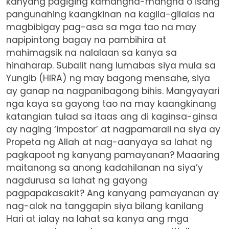
kanyang pagiging kamangha-mangha o isang
pangunahing kaangkinan na kagila-gilalas na
magbibigay pag-asa sa mga tao na may
napipintong bagay na pambihira at
mahimagsik na nalalaan sa kanya sa
hinaharap. Subalit nang lumabas siya mula sa
Yungib (HIRA) ng may bagong mensahe, siya
ay ganap na nagpanibagong bihis. Mangyayari
nga kaya sa gayong tao na may kaangkinang
katangian tulad sa itaas ang di kaginsa-ginsa
ay naging ‘impostor’ at nagpamarali na siya ay
Propeta ng Allah at nag-aanyaya sa lahat ng
pagkapoot ng kanyang pamayanan? Maaaring
maitanong sa anong kadahilanan na siya’y
nagdurusa sa lahat ng gayong
pagpapakasakit? Ang kanyang pamayanan ay
nag-alok na tanggapin siya bilang kanilang
Hari at ialay na lahat sa kanya ang mga