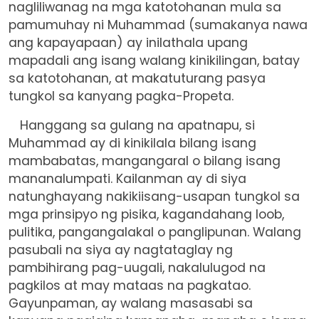
nagliliwanag na mga katotohanan mula sa
pamumuhay ni Muhammad (sumakanya nawa
ang kapayapaan) ay inilathala upang
mapadali ang isang walang kinikilingan, batay
sa katotohanan, at makatuturang pasya
tungkol sa kanyang pagka-Propeta.
Hanggang sa gulang na apatnapu, si
Muhammad ay di kinikilala bilang isang
mambabatas, mangangaral o bilang isang
mananalumpati. Kailanman ay di siya
natunghayang nakikiisang-usapan tungkol sa
mga prinsipyo ng pisika, kagandahang loob,
pulitika, pangangalakal o panglipunan. Walang
pasubali na siya ay nagtataglay ng
pambihirang pag-uugali, nakalulugod na
pagkilos at may mataas na pagkatao.
Gayunpaman, ay walang masasabi sa