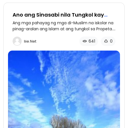
Ano ang Sinasabi nila Tungkol kay
Muhammad (bahagi 2 ng 3)
Ang mga pahayag ng mga di-Muslim na iskolar na
pinag-aralan ang Islam at ang tungkol sa Propeta.
Bahagi 2: Ang kanilang mga pahayag.
641
0
Iiie.net