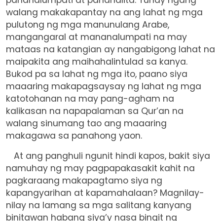
walang makakapantay na ang lahat ng mga
pulutong ng mga manunulang Arabe,
mangangaral at mananalumpati na may
mataas na katangian ay nangabigong lahat na
maipakita ang maihahalintulad sa kanya.
Bukod pa sa lahat ng mga ito, paano siya
maaaring makapagsaysay ng lahat ng mga
katotohanan na may pang-agham na
kalikasan na napapalaman sa Qur’an na
walang sinumang tao ang maaaring
makagawa sa panahong yaon.
At ang panghuli ngunit hindi kapos, bakit siya
namuhay ng may pagpapakasakit kahit na
pagkaraang makapagtamo siya ng
kapangyarihan at kapamahalaan? Magnilay-
nilay na lamang sa mga salitang kanyang
binitawan habang siya’y nasa bingit ng