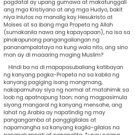
pagdatal ay upang gumawa at makatunggali
ang mga Kristiyano at ang mga Hudyo, bakit
niya iniutos na manalig kay Hesukristo at
Moises at sa ibang mga Propeta ng Allah
(sumakanila nawa ang kapayapaan), na isa sa
pinakapunong pangangailangan ng
pananampalataya na kung wala nito, ang sino
man ay di maaaring maging Muslim?
Hindi ba na di mapapasubaliang katibayan
ng kanyang pagka-Propeta na sa kabila ng
kanyang pagiging isang mangmang,
nakapamuhay siya ng normal at matahimik sa
loob ng apatnapung taon; nang magpasimula
siyang mangaral ng kanyang mensahe, ang
lahat ng Arabia ay napatindig ng may
pangangamba at panggigilalas at
napamangha sa kanyang kagila-gilalas na
pananalumpati at pananalita. Tunay ngang