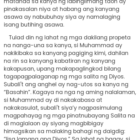
matanda sa kanya ng labinglimang taon ay
pinakasalan niya at habang ang kanyang
asawa ay nabubuhay siya ay namalaging
isang butihing asawa.
Tulad din ng lahat ng mga dakilang propeta
na nanga-una sa kanya, si Muhammad ay
nakikibaka sa kanyang pagiging kimi, dahilan
na rin sa kanyang kabatiran ng kanyang
kakapusan, upang makapaglingkod bilang
tagapagpalaganap ng mga salita ng Diyos.
Subali't ang anghel ay nag-utos sa kanya ng
“Basahin”. Kagaya na nga ng aming nalalaman,
si Muhammad ay di nakakabasa at
nakakasulat, subali't siya’y nagpasimulang
magpahayag ng mga pinatnubayang Salita na
di maglalaon ay siyang magbibigay
himagsikan sa malaking bahagi ng daigdig:
“Iisa lamang ang Diyos.” Sa lahat ng bagay, si