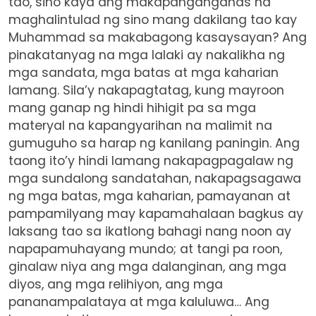
tao, sino kaya ang makapangangahas na
maghalintulad ng sino mang dakilang tao kay
Muhammad sa makabagong kasaysayan? Ang
pinakatanyag na mga lalaki ay nakalikha ng
mga sandata, mga batas at mga kaharian
lamang. Sila’y nakapagtatag, kung mayroon
mang ganap ng hindi hihigit pa sa mga
materyal na kapangyarihan na malimit na
gumuguho sa harap ng kanilang paningin. Ang
taong ito’y hindi lamang nakapagpagalaw ng
mga sundalong sandatahan, nakapagsagawa
ng mga batas, mga kaharian, pamayanan at
pampamilyang may kapamahalaan bagkus ay
laksang tao sa ikatlong bahagi nang noon ay
napapamuhayang mundo; at tangi pa roon,
ginalaw niya ang mga dalanginan, ang mga
diyos, ang mga relihiyon, ang mga
pananampalataya at mga kaluluwa… Ang