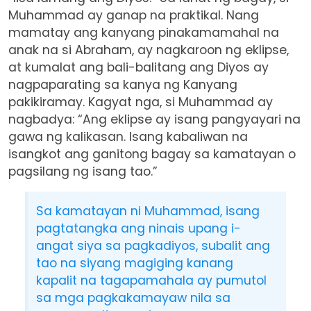
Muhammad ay ganap na praktikal. Nang
mamatay ang kanyang pinakamamahal na
anak na si Abraham, ay nagkaroon ng eklipse,
at kumalat ang bali-balitang ang Diyos ay
nagpaparating sa kanya ng Kanyang
pakikiramay. Kagyat nga, si Muhammad ay
nagbadya: “Ang eklipse ay isang pangyayari na
gawa ng kalikasan. Isang kabaliwan na
isangkot ang ganitong bagay sa kamatayan o
pagsilang ng isang tao.”
Sa kamatayan ni Muhammad, isang
pagtatangka ang ninais upang i-
angat siya sa pagkadiyos, subalit ang
tao na siyang magiging kanang
kapalit na tagapamahala ay pumutol
sa mga pagkakamayaw nila sa