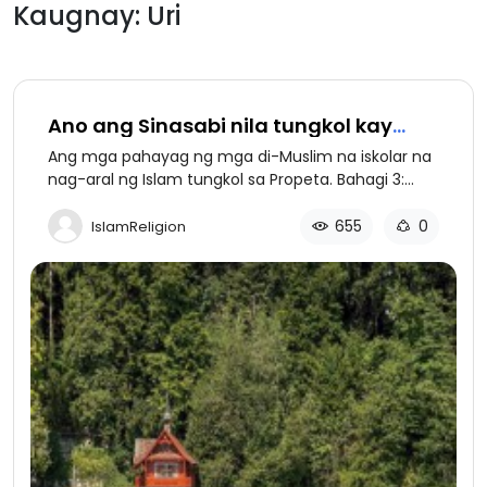
Kaugnay: Uri
Ano ang Sinasabi nila tungkol kay
Muhammad (bahagi 3 ng 3)
Ang mga pahayag ng mga di-Muslim na iskolar na
nag-aral ng Islam tungkol sa Propeta. Bahagi 3:
Mga karagdagang pahayag.
655
0
IslamReligion