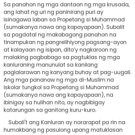
Sa panahon ng mga dantaon ng mga krusada,
ang lahat ng uri ng paninirang puri ay
isinagawa laban sa Propetang si Muhammad
(sumakanya nawa ang kapayapaan). Subalit
sa pagdatal ng makabagong panahon na
tinampukan ng pangrelihiyong pagsang-ayon
at kalayaan ng isipan, dito’y nagkaroon ng
malaking pagbabago sa pagtuklas ng mga
kanluraning manunulat sa kanilang
paglalarawan ng kanyang buhay at pag-uugali.
Ang mga pananaw ng mga di-Muslim na
iskolar tungkol sa Propetang si Muhammad
(sumakanya nawa ang kapayapaan), na
ibinigay sa hulihan nito, ay nagbibigay
katarungan sa ganitong kuru-kuro.
Subali't ang Kanluran ay nararapat pa rin na
humakbang ng pasulong upang matuklasan