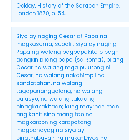
Ocklay, History of the Saracen Empire,
London 1870, p. 54.
Siya ay naging Cesar at Papa na
magkasama; subali't siya ay naging
Papa ng walang pagpapakita o pag-
aangkin bilang papa (sa Roma), bilang
Cesar na walang mga pulutong ni
Cesar, na walang nakahimpil na
sandatahan, na walang
tagapananggalang, na walang
palasyo, na walang takdang
pinagkakakitaan; kung mayroon man
ang kahit sino mang tao na
magkaroon ng karapatang
magpahayag na siya ay
pinatnubayan ng maka-Diyos na