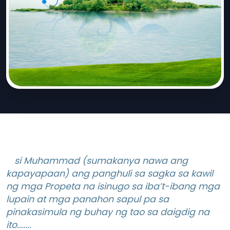
si Muhammad (sumakanya nawa ang
kapayapaan) ang panghuli sa sagka sa kawil
ng mga Propeta na isinugo sa iba’t-ibang mga
lupain at mga panahon sapul pa sa
pinakasimula ng buhay ng tao sa daigdig na
ito.......