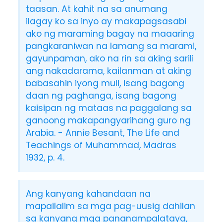
taasan. At kahit na sa anumang
ilagay ko sa inyo ay makapagsasabi
ako ng maraming bagay na maaaring
pangkaraniwan na lamang sa marami,
gayunpaman, ako na rin sa aking sarili
ang nakadarama, kailanman at aking
babasahin iyong muli, isang bagong
daan ng paghanga, isang bagong
kaisipan ng mataas na paggalang sa
ganoong makapangyarihang guro ng
Arabia. - Annie Besant, The Life and
Teachings of Muhammad, Madras
1932, p. 4.
Ang kanyang kahandaan na
mapailalim sa mga pag-uusig dahilan
sa kanyang mga pananampalataya,