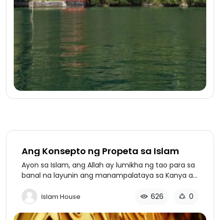
Ang Konsepto ng Propeta sa Islam
Ayon sa Islam, ang Allah ay lumikha ng tao para sa
banal na layunin ang manampalataya sa Kanya at
mamuhay ng matuwid ng ayon sa Kanyang mga
aral at patnubay..........
626
0
Islam House