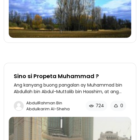
Sino si Propeta Muhammad ?
Ang kanyang buong pangalan ay Muhammad bin
Abdullah bin Abdul-Muttalib bin Haashim, at ang
kanyang 'kunyah' ay Abdul-Qaasim. Siya ay mula
AbdulRahman Bin
sa tribu ng Qureish na ang mga ninuno ay
724
0
Abdulkarim Al-Sheha
nagmula kay 'Adnaan'. Si 'Adnaan' ay mula sa mga
anak ni Ismael , ang Propeta ng Allah at anak ni
Abraham , ang 'Khaleel' ng Allah .