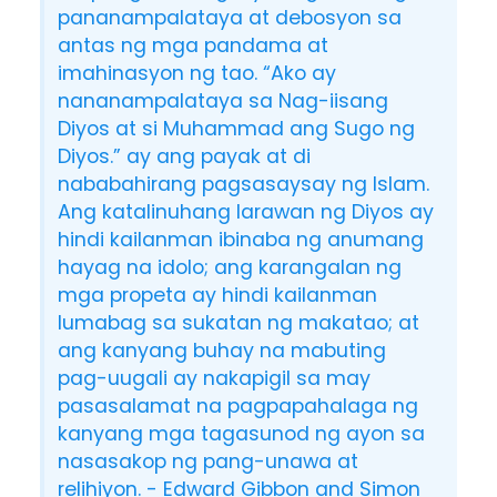
pananampalataya at debosyon sa
antas ng mga pandama at
imahinasyon ng tao. “Ako ay
nananampalataya sa Nag-iisang
Diyos at si Muhammad ang Sugo ng
Diyos.” ay ang payak at di
nababahirang pagsasaysay ng Islam.
Ang katalinuhang larawan ng Diyos ay
hindi kailanman ibinaba ng anumang
hayag na idolo; ang karangalan ng
mga propeta ay hindi kailanman
lumabag sa sukatan ng makatao; at
ang kanyang buhay na mabuting
pag-uugali ay nakapigil sa may
pasasalamat na pagpapahalaga ng
kanyang mga tagasunod ng ayon sa
nasasakop ng pang-unawa at
relihiyon. - Edward Gibbon and Simon