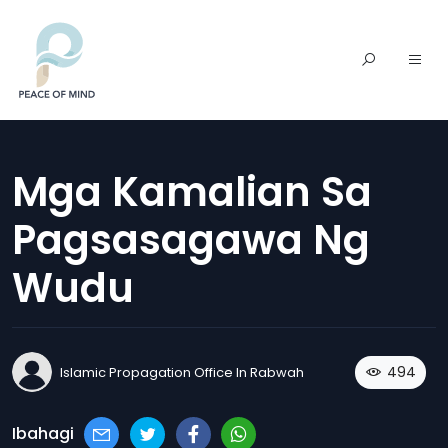
Mga Kamalian Sa
Pagsasagawa Ng
Wudu
494
Islamic Propagation Office In Rabwah
Ibahagi