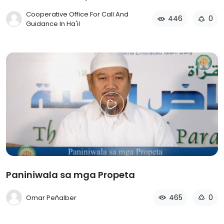
Cooperative Office For Call And
446
0
Guidance In Ha'il
Paniniwala sa mga Propeta
465
0
Omar Peñalber