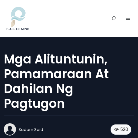
Mga Alituntunin,
Pamamaraan At
Dahilan Ng
Pagtugon
520
Sadam Said