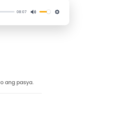
08:07
M
S
u
e
t
t
e
t
i
n
g
s
yo ang pasya.