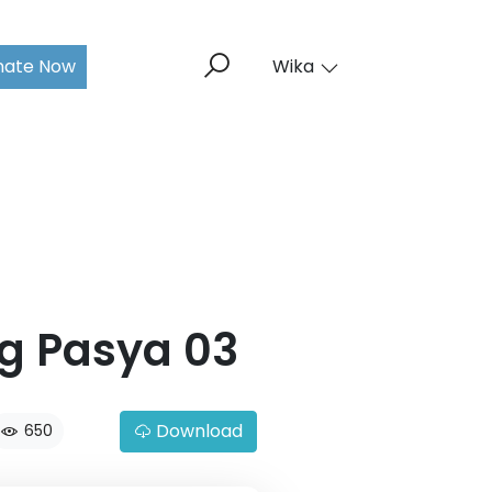
nate Now
Wika
g Pasya 03
Download
650