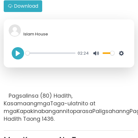
Download
Islam House
02:24
P
M
S
l
u
e
a
t
t
y
e
t
Pagsalinsa (80) Hadith,
i
KasamaangmgaTaga-ulatnito at
n
mgaKapakinabangannitoparasaPaligsahanngP
g
Hadith Taong 1436.
s