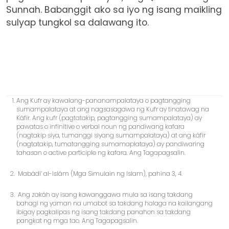
Sunnah. Babanggit ako sa iyo ng isang maikling
sulyap tungkol sa dalawang ito.
Ang Kufr ay kawalang-pananampalataya o pagtangging
sumampalataya at ang nagsasagawa ng Kufr ay tinatawag na
Káfir. Ang kufr (pagtatakip, pagtangging sumampalataya) ay
pawatas o infinitive o verbal noun ng pandiwang kafara
(nagtakip siya, tumanggi siyang sumampalataya) at ang káfir
(nagtatakip, tumatangging sumamaplataya) ay pandiwaring
tahasan o active participle ng kafara. Ang Tagapagsalin.
Mabádi’ al-Islám (Mga Simulain ng Islam), pahina 3, 4.
Ang zakáh ay isang kawanggawa mula sa isang takdang
bahagi ng yaman na umabot sa takdang halaga na kailangang
ibigay pagkalipas ng isang takdang panahon sa takdang
pangkat ng mga tao. Ang Tagapagsalin.