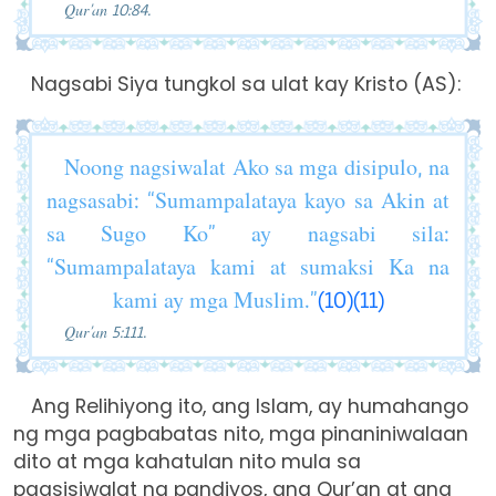
Qur’an 10:84.
Nagsabi Siya tungkol sa ulat kay Kristo (AS):
Noong nagsiwalat Ako sa mga disipulo, na
nagsasabi: “Sumampalataya kayo sa Akin at
sa Sugo Ko” ay nagsabi sila:
“Sumampalataya kami at sumaksi Ka na
kami ay mga Muslim.”
(10)
(11)
Qur’an 5:111.
Ang Relihiyong ito, ang Islam, ay humahango
ng mga pagbabatas nito, mga pinaniniwalaan
dito at mga kahatulan nito mula sa
pagsisiwalat na pandiyos, ang Qur’an at ang