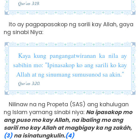
Qur’an 3:19.
Ito ay pagpapasakop ng sarili kay Allah, gaya
ng sinabi Niya:
Kaya kung pangangatwiranan ka nila ay
sabihin mo: “Ipinasakop ko ang sarili ko kay
Allah at ng sinumang sumusunod sa akin.”
Qur’an 3:20.
Nilinaw na ng Propeta (SAS) ang kahulugan
ng Islam yamang sinabi niya:
Na ipasakop mo
ang puso mo kay Allah, na ibaling mo ang
sarili mo kay Allah at magbigay ka ng zakáh,
(3)
na isinatungkulin.
(4)