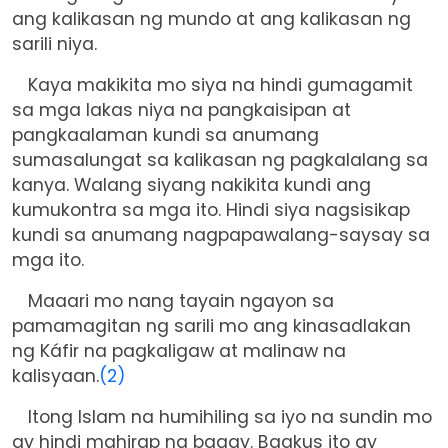
ang kalikasan ng mundo at ang kalikasan ng
sarili niya.
Kaya makikita mo siya na hindi gumagamit
sa mga lakas niya na pangkaisipan at
pangkaalaman kundi sa anumang
sumasalungat sa kalikasan ng pagkalalang sa
kanya. Walang siyang nakikita kundi ang
kumukontra sa mga ito. Hindi siya nagsisikap
kundi sa anumang nagpapawalang-saysay sa
mga ito.
Maaari mo nang tayain ngayon sa
pamamagitan ng sarili mo ang kinasadlakan
ng Káfir na pagkaligaw at malinaw na
kalisyaan.
(2)
Itong Islam na humihiling sa iyo na sundin mo
ay hindi mahirap na bagay. Bagkus ito ay