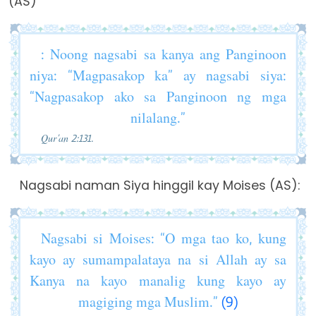
(AS)
: Noong nagsabi sa kanya ang Panginoon
niya: “Magpasakop ka” ay nagsabi siya:
“Nagpasakop ako sa Panginoon ng mga
nilalang.”
Qur’an 2:131.
Nagsabi naman Siya hinggil kay Moises (AS):
Nagsabi si Moises: “O mga tao ko, kung
kayo ay sumampalataya na si Allah ay sa
Kanya na kayo manalig kung kayo ay
magiging mga Muslim.”
(9)