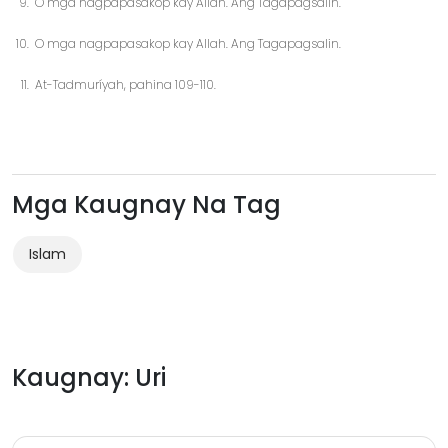
O mga nagpapasakop kay Allah. Ang Tagapagsalin.
O mga nagpapasakop kay Allah. Ang Tagapagsalin.
At-Tadmuríyah, pahina 109-110.
Mga Kaugnay Na Tag
Islam
Kaugnay: Uri