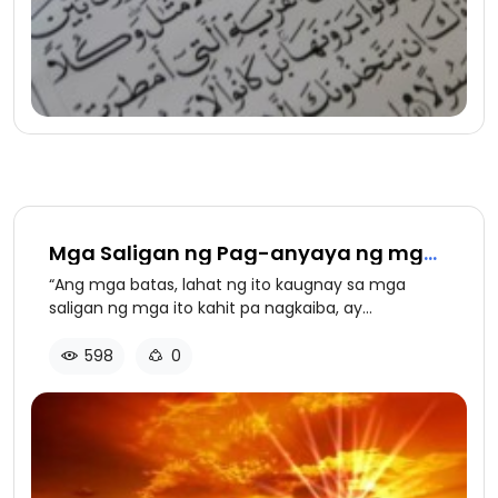
Mga Saligan ng Pag-anyaya ng mga
Sugo
“Ang mga batas, lahat ng ito kaugnay sa mga
saligan ng mga ito kahit pa nagkaiba, ay
nagkakasundo. Naikintal ang kagandahan ng mga
ito sa mga isip. Kung sakaling ipinatungkol ang mga
598
0
ito sa hindi naman ukol sa mga ito ay talagang
lalabas ang mga ito sa katwiran, kapakanan at
awa.