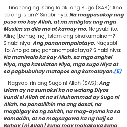
Tinanong ng isang lalaki ang Sugo (SAS): Ano
po ang Islam? Sinabi niya:
Na magpasakop ang
puso mo kay Allah, at na maligtas ang mga
Muslim sa dila mo at kamay mo.
Nagsabi ito:
Aling [bahagi ng] Islam ang pinakamainam?
Sinabi niya:
Ang pananampalataya.
Nagsabi
ito: Ano po ang pananampalataya? Sinabi niya:
Na maniwala ka kay Allah, sa mga anghel
Niya, mga kasulatan Niya, mga sugo Niya at
sa pagbubuhay matapos ang kamatayan.
(5)
Nagsabi rin ang Sugo ni Allah (SAS):
Ang
Islam ay na sumaksi ka na walang Diyos
kundi si Allah at na si Muhammad ay Sugo ni
Allah, na panatilihin mo ang dasal, na
magbigay ka ng zakáh, na mag-ayuno ka sa
Rama
d
ān, at na magsagawa ka ng
h
ajj sa
Bahay [ni Allah] kung may makakaya kang