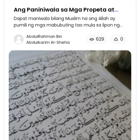
Ang Paniniwala sa Mga Propeta at
Sugo ng Allah
Dapat maniwala bilang Muslim na ang Allah ay
pumili ng mga mabubuting tao mula sa lipon ng
sangkatauhan bilang mga Propeta at Sugo na
AbdulRahman Bin
Kanyang ipinadala sa lahat ng nilikha upang
629
0
Abdulkarim Al-Sheha
magdala ng partikular na batas; upang sambahin
at tumalima sa Allah , at magtatag ng Kanyang
Relihiyon at mapanatili ang Kanyang Kaisahan
(Tawheed).