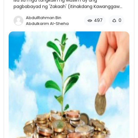
pagbabayad ng 'Zakaah' (itinakdang Kawanggawa)
sa mga karapat-dapat na makatanggap nito.
AbdulRahman Bin
497
0
Abdulkarim Al-Sheha