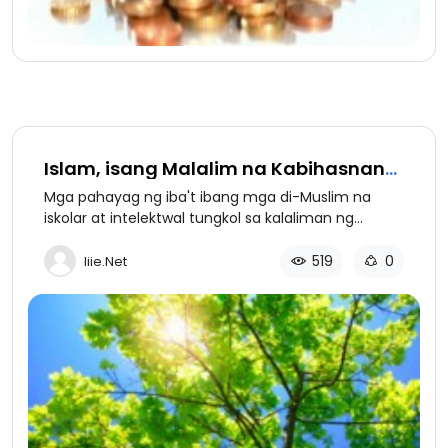
Islam, isang Malalim na Kabihasnan
(bahagi 1 ng 2): Panimula
Mga pahayag ng iba't ibang mga di-Muslim na
iskolar at intelektwal tungkol sa kalaliman ng
relihiyong Islam bilang isang sibilisasyon. Bahagi 1:
Panimula.
519
0
Iiie.net