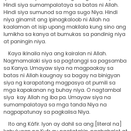
Hindi siya sumampalataya sa batas ni Allah.
Hindi siya sumunod sa mga sugo Niya. Hindi
niya ginamit ang ipinagkaloob ni Allah na
kaalaman at isip upang makilala kung sino ang
lumikha sa kanya at bumukas sa pandinig niya
at paningin niya.
Kaya ikinaila niya ang kairalan ni Allah.
Nagmamalaki siya sa pagtanggi sa pagsamba
sa Kanya. Umayaw siya na magpaakay sa
batas ni Allah kaugnay sa bagay na binigyan
siya ng karapatang magpasya at pumili sa
mga kapakanan ng buhay niya. O nagtambal
siya kay Allah ng iba pa. Umayaw siya na
sumampalataya sa mga tanda Niya na
nagpapatunay sa pagkaiisa Niya.
Ito ang Káfir. Iyon ay dahil sa ang [literal na]