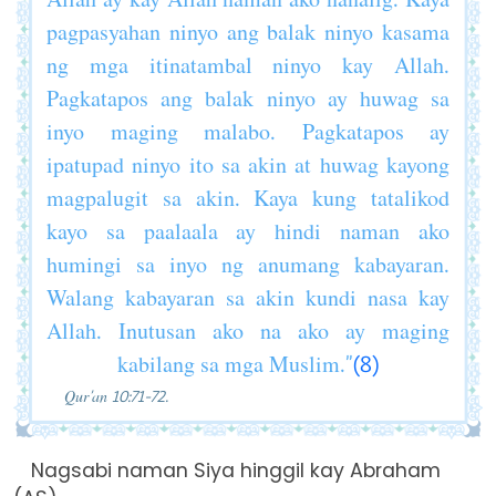
pagpasyahan ninyo ang balak ninyo kasama
ng mga itinatambal ninyo kay Allah.
Pagkatapos ang balak ninyo ay huwag sa
inyo maging malabo. Pagkatapos ay
ipatupad ninyo ito sa akin at huwag kayong
magpalugit sa akin. Kaya kung tatalikod
kayo sa paalaala ay hindi naman ako
humingi sa inyo ng anumang kabayaran.
Walang kabayaran sa akin kundi nasa kay
Allah. Inutusan ako na ako ay maging
kabilang sa mga Muslim.”
(8)
Qur’an 10:71-72.
Nagsabi naman Siya hinggil kay Abraham