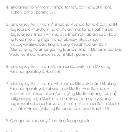
Isinalaysay ito ni Imám Ahmad, tomo 5, pahina 3; at ni Ibnu
Hibbán, tomo 1, pahina 377.
Isinalaysay ito ni Imám Ahmad sa Musnad, tomo 4, pahina 114.
Nagsabi si al-Haythamí sa al-Mujamma‘, tomo 1, pahina 59:
Nagsalaysa si Imám Ahmad at si Imám at-Tabrání sa al-Kabír
ng tulad nito; ang mga mananalaysay nito ay mga
mapagkakatiwalaan. Tingnan ang Risálah Fadl al-Islám
(Mensahe ng Kalamangan ng Islam) ni Imám Muhammad ibnu
‘Abdulwahháb, kaawaan siya ni Allah, pahina 8.
Isinalaysay ito ni Imám Muslim sa Kitáb al-Ímán (Aklat ng
Pananampalataya), Hadíth 8.
Isinalaysay ito ni Imám al-Bukhárí sa Kitáb al-Ímán (Aklat ng
Pananampalataya), Kabanata al-Muslim Man Salima al-
Muslimún Min Lisánihi wa Yadihi (Ang Muslim ay ang [tao na]
naligtas ang mga Muslim sa dila niya at kamay niya), ang
pagkakalahad ay sa kanya; at ni Imám Muslim sa Sahíh Muslim
sa Kitáb al-Ímán (Aklat ng Pananampalataya), Hadíth 39.
O nagpapasakop kay Allah. Ang Tagapagsalin.