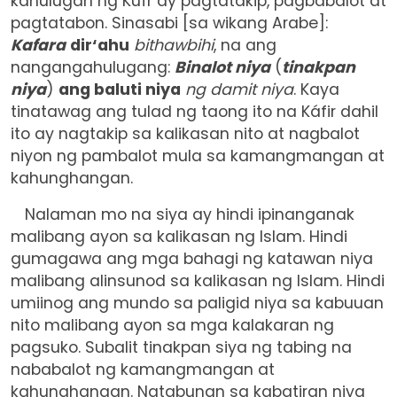
kahulugan ng Kufr ay pagtatakip, pagbabalot at
pagtatabon. Sinasabi [sa wikang Arabe]:
Kafara
dir‘ahu
bithawbihi
, na ang
nangangahulugang:
Binalot niya
(
tinakpan
niya
)
ang baluti niya
ng damit niya
. Kaya
tinatawag ang tulad ng taong ito na Káfir dahil
ito ay nagtakip sa kalikasan nito at nagbalot
niyon ng pambalot mula sa kamangmangan at
kahunghangan.
Nalaman mo na siya ay hindi ipinanganak
malibang ayon sa kalikasan ng Islam. Hindi
gumagawa ang mga bahagi ng katawan niya
malibang alinsunod sa kalikasan ng Islam. Hindi
umiinog ang mundo sa paligid niya sa kabuuan
nito malibang ayon sa mga kalakaran ng
pagsuko. Subalit tinakpan siya ng tabing na
nababalot ng kamangmangan at
kahunghangan. Natabunan sa kabatiran niya