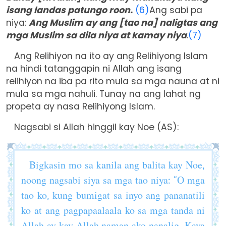
isang landas patungo roon.
(6)
Ang sabi pa
niya:
Ang Muslim ay ang [tao na] naligtas ang
mga Muslim sa dila niya at kamay niya
.
(7)
Ang Relihiyon na ito ay ang Relihiyong Islam
na hindi tatanggapin ni Allah ang isang
relihiyon na iba pa rito mula sa mga nauna at ni
mula sa mga nahuli. Tunay na ang lahat ng
propeta ay nasa Relihiyong Islam.
Nagsabi si Allah hinggil kay Noe (AS):
Bigkasin mo sa kanila ang balita kay Noe,
noong nagsabi siya sa mga tao niya: “O mga
tao ko, kung bumigat sa inyo ang pananatili
ko at ang pagpapaalaala ko sa mga tanda ni
Allah ay kay Allah naman ako nanalig. Kaya