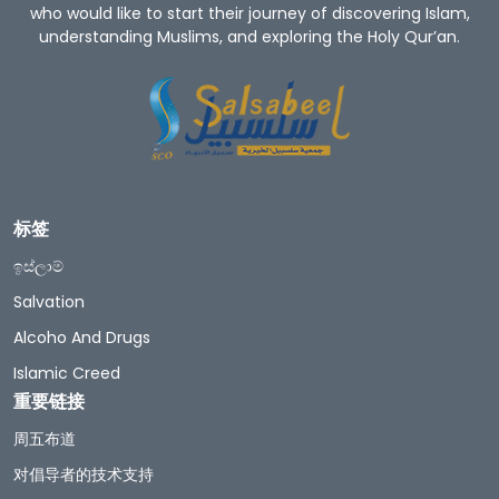
who would like to start their journey of discovering Islam,
understanding Muslims, and exploring the Holy Qur’an.
标签
ඉස්ලාම්
Salvation
Alcoho And Drugs
Islamic Creed
重要链接
周五布道
对倡导者的技术支持