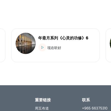
年斋月系列《心灵的功修》6
现在听好
重要链接
联系
周五布道
+965 66375310