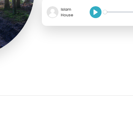
Islam
House
P
l
a
y