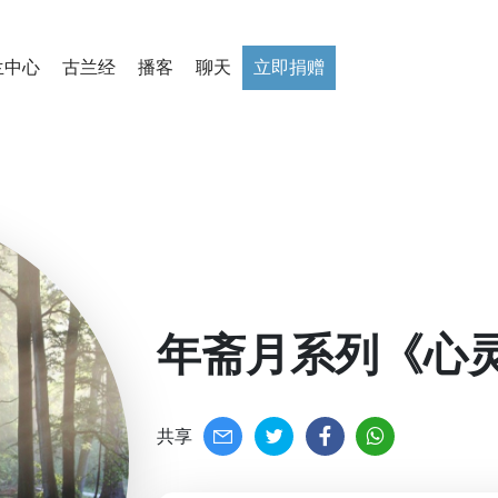
兰中心
古兰经
播客
聊天
立即捐赠
年斋月系列《心灵
共享