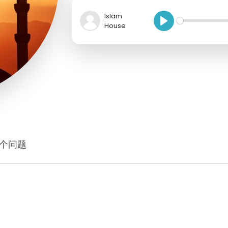
Islam
House
P
l
a
y
个问题