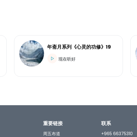
年斋月系列《心灵的功修》19
现在听好
重要链接
联系
周五布道
+965 66375310