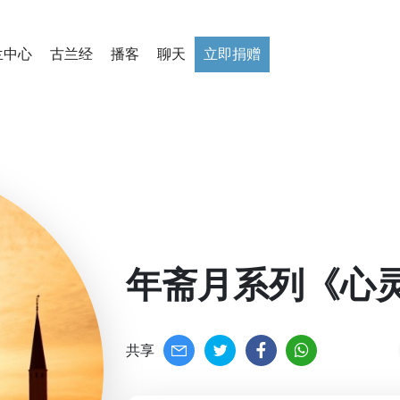
兰中心
古兰经
播客
聊天
立即捐赠
年斋月系列《心灵
共享