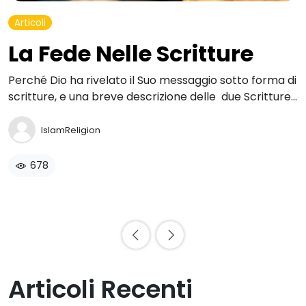
Articoli
La Fede Nelle Scritture
Perché Dio ha rivelato il Suo messaggio sotto forma di
i
scritture, e una breve descrizione delle due Scritture
L
i
di Dio: la Bibbia e il Corano.
P
IslamReligion
I
a
vi
678
Articoli Recenti