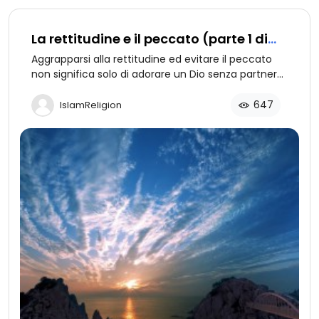
La rettitudine e il peccato (parte 1 di
2): La rettitudine è un buon carattere
Aggrapparsi alla rettitudine ed evitare il peccato
non significa solo di adorare un Dio senza partner
attraverso riti tradizionali. Si va ben oltre,
comportandosi moralmente giusto e costumato,
647
IslamReligion
ponendosi in ascolto della propria coscienza, e
cercare con il cuore. Parte 1: La rettitudine definita
dalla rivelazione e la ragione.