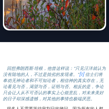
回想弗朗西斯·培根，他曾这样说：“只见汪洋就认为
没有陆地的人，不过是拙劣的发现者。”
[1]
信士们将
奉劝无神论者和不可知论者，相信神的真实存在，无
论看见与否，渴望与否，证明与否。相反的是，争论
只会让人从不可否认的事实上心烦意乱，对未来美好
的日子却深感遗憾，对其他的事情也极端厌恶。
很多人不需要等待审判日的拷问，因为所有的人都