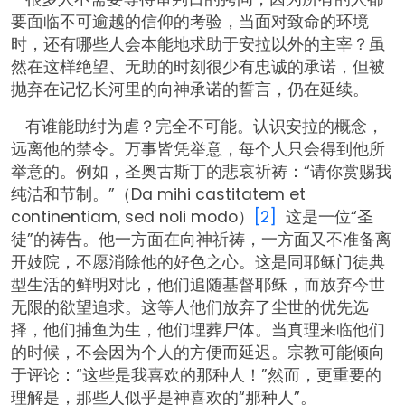
要面临不可逾越的信仰的考验，当面对致命的环境
时，还有哪些人会本能地求助于安拉以外的主宰？虽
然在这样绝望、无助的时刻很少有忠诚的承诺，但被
抛弃在记忆长河里的向神承诺的誓言，仍在延续。
有谁能助纣为虐？完全不可能。认识安拉的概念，
远离他的禁令。万事皆凭举意，每个人只会得到他所
举意的。例如，圣奥古斯丁的悲哀祈祷：“请你赏赐我
纯洁和节制。”（Da mihi castitatem et
continentiam, sed noli modo）
[2]
这是一位“圣
徒”的祷告。他一方面在向神祈祷，一方面又不准备离
开妓院，不愿消除他的好色之心。这是同耶稣门徒典
型生活的鲜明对比，他们追随基督耶稣，而放弃今世
无限的欲望追求。这等人他们放弃了尘世的优先选
择，他们捕鱼为生，他们埋葬尸体。当真理来临他们
的时候，不会因为个人的方便而延迟。宗教可能倾向
于评论：“这些是我喜欢的那种人！”然而，更重要的
理解是，那些人似乎是神喜欢的“那种人”。