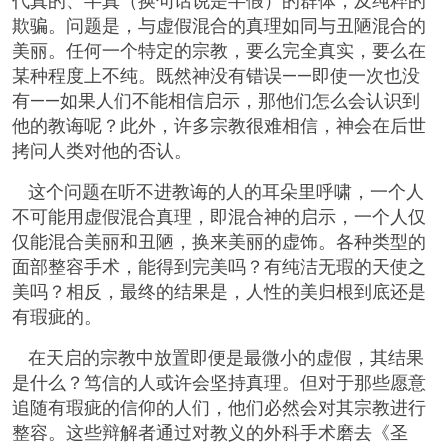
代真的、半真（换句话说是半假）的群体，及纯粹的
欺骗。问题是，与虚假混合的真理如同与丑陋混合的
美丽。任何一个特定的宗教，要么完全真实，要么在
某种程度上不纯。既然神没有错误——即使一次也没
有——如果人们不能相信启示，那他们怎么会认识到
他的教诲呢？此外，许多宗教很难相信，神会在后世
拷问人类对他的否认。
这个问题在听不进教诲的人的耳朵里呼啸，一个人
不可能用虚假混合真理，即混合神的启示，一个人仅
仅能混合美丽和丑陋，换来美丽的虚饰。各种类型的
面部整容手术，能得到完美吗？有纯洁无瑕的天使之
美吗？相反，最终的结果是，人性的美归根到底还是
有瑕疵的。
在天启的宗教中放置即便是最微小的虚假，其结果
是什么？笃信的人或许会坚持真理。但对于那些愿意
追随有瑕疵的信仰的人们，他们必然会对其宗教进行
整容。这些辩解者通过对教义的外科手术磨去《圣