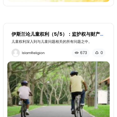
伊斯兰论儿童权利（5/5）：监护权与财产的
公平分配
儿童权利深入到与儿童问题相关的所有问题之中。
673
0
IslamReligion