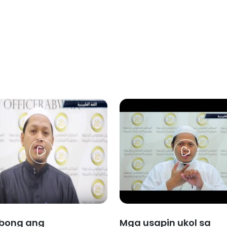
bong ang
Mga usapin ukol sa