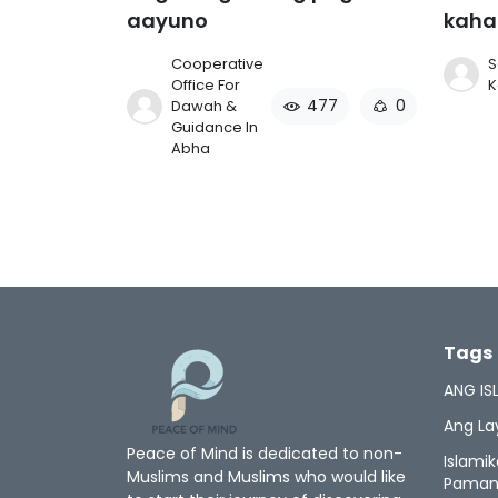
aayuno
kaha
Cooperative
S
Office For
K
477
0
Dawah &
Guidance In
Abha
Tags
ANG IS
Ang La
Peace of Mind is dedicated to non-
Islami
Muslims and Muslims who would like
Paman