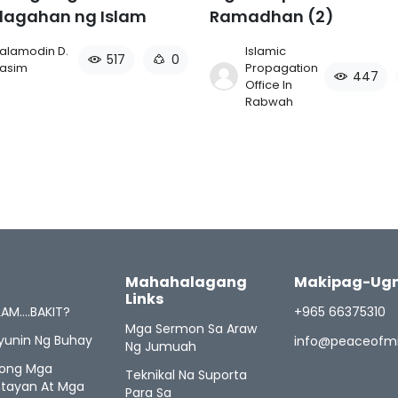
lagahan ng Islam
Ramadhan (2)
alamodin D.
Islamic
517
0
asim
Propagation
447
Office In
Rabwah
Mahahalagang
Makipag-Ugn
Links
LAM….BAKIT?
+965 66375310
Mga Sermon Sa Araw
yunin Ng Buhay
info@peaceofm
Ng Jumuah
kong Mga
Teknikal Na Suporta
tayan At Mga
Para Sa