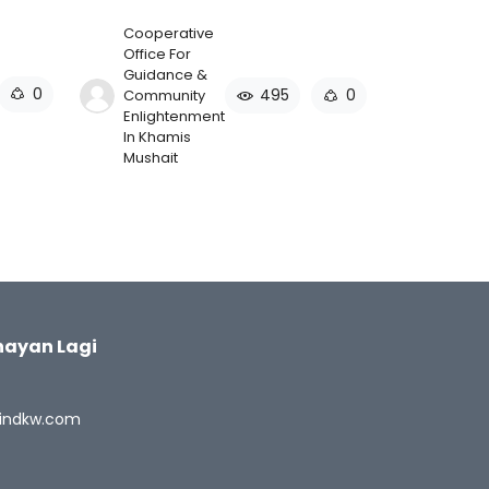
Cooperative
Office For
Guidance &
0
495
0
Community
Enlightenment
In Khamis
Mushait
ayan Lagi
indkw.com