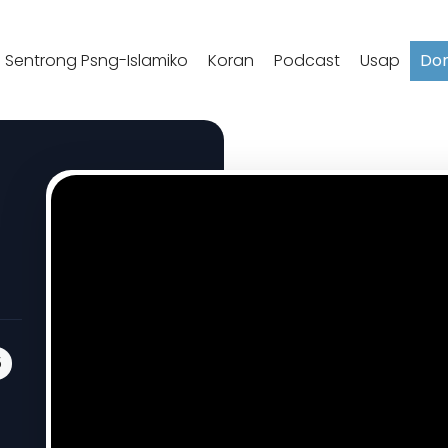
 Sentrong Psng-Islamiko
Koran
Podcast
Usap
Do
5