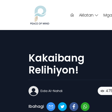
Aklatan
Mga
Kakaibang
Relihiyon!
47
Eida Al-Nahdi
Ibahagi