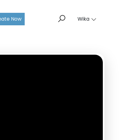
nate Now
Wika