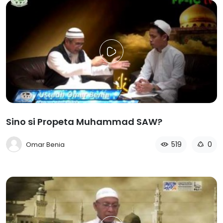
Sino si Propeta Muhammad SAW​​?​
519
0
Omar Benia