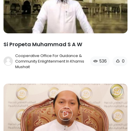
Si Propeta Muhammad S A W
Cooperative Office For Guidance &
536
0
Community Enlightenment In Khamis
Mushait