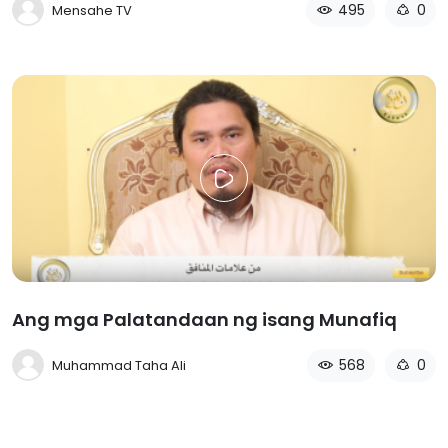
495
0
Mensahe TV
Ang mga Palatandaan ng isang Munafiq
568
0
Muhammad Taha Ali