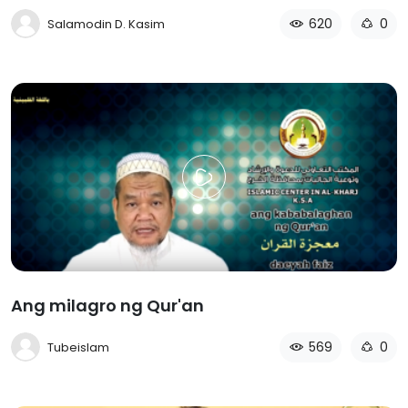
620
0
Salamodin D. Kasim
Ang milagro ng Qur'an
569
0
Tubeislam