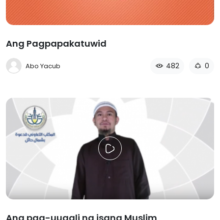
Ang Pagpapakatuwid
482
0
Abo Yacub
Ang pag-uugali ng isang Muslim