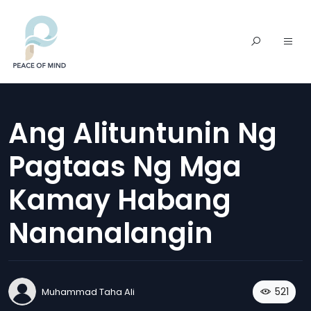
Ang Alituntunin Ng
Pagtaas Ng Mga
Kamay Habang
Nananalangin
521
Muhammad Taha Ali