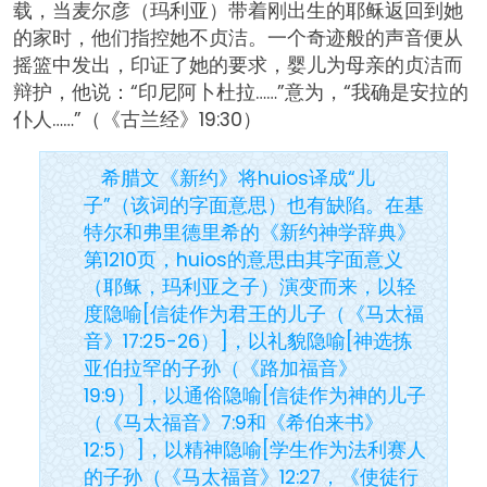
载，当麦尔彦（玛利亚）带着刚出生的耶稣返回到她
的家时，他们指控她不贞洁。一个奇迹般的声音便从
摇篮中发出，印证了她的要求，婴儿为母亲的贞洁而
辩护，他说：“印尼阿卜杜拉……”意为，“我确是安拉的
仆人……”（《古兰经》19:30）
希腊文《新约》将huios译成“儿
子”（该词的字面意思）也有缺陷。在基
特尔和弗里德里希的《新约神学辞典》
第1210页，huios的意思由其字面意义
（耶稣，玛利亚之子）演变而来，以轻
度隐喻[信徒作为君王的儿子（《马太福
音》17:25-26）]，以礼貌隐喻[神选拣
亚伯拉罕的子孙（《路加福音》
19:9）]，以通俗隐喻[信徒作为神的儿子
（《马太福音》7:9和《希伯来书》
12:5）]，以精神隐喻[学生作为法利赛人
的子孙（《马太福音》12:27，《使徒行