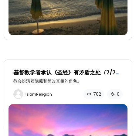
基督教学者承认《圣经》有矛盾之处（7/7）:
教会的“天启”修正
教会扮演着隐藏和篡改真相的角色。
702
0
IslamReligion