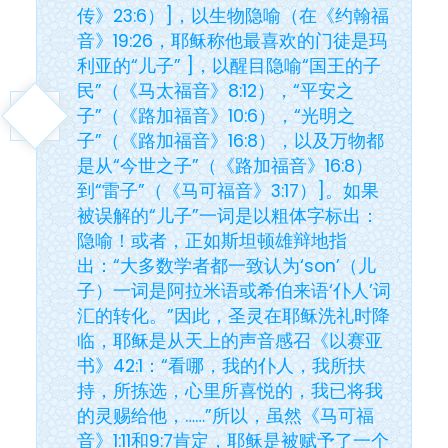
传》23:6）]，以生物隐喻（在《约翰福
音》19:26，耶稣称他最喜欢的门徒是玛
利亚的“儿子” ]，以醒目隐喻“国王的子
民”（《马太福音》8:12），“平安之
子”（《路加福音》10:6），“光明之
子”（《路加福音》16:8），以及万物都
是从“今世之子”（《路加福音》16:8）
到“雷子”（《马可福音》3:17）]。如果
被误解的“儿子”一词是以粗体字标出：
隐喻！或者，正如斯坦顿雄辩地指
出：“大多数学者都一致认为‘son’（儿
子）一词是阿拉米语或希伯来语‘仆人’词
汇的转化。”因此，圣灵在耶稣洗礼时降
临，耶稣是从天上的声音感召《以赛亚
书》42:1：“看哪，我的仆人，我所扶
持，所拣选，心里所喜悦的，我已将我
的灵赐给他，……”所以，虽然《马可福
音》1:11和9:7肯定，耶稣是被赋予了一个