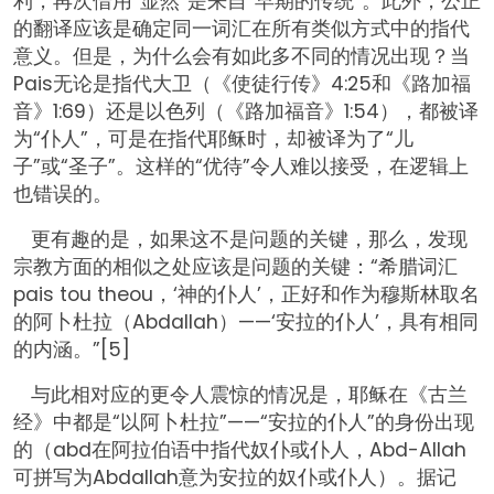
利，再次借用“显然”是来自“早期的传统”。此外，公正
的翻译应该是确定同一词汇在所有类似方式中的指代
意义。但是，为什么会有如此多不同的情况出现？当
Pais无论是指代大卫（《使徒行传》4:25和《路加福
音》1:69）还是以色列（《路加福音》1:54），都被译
为“仆人”，可是在指代耶稣时，却被译为了“儿
子”或“圣子”。这样的“优待”令人难以接受，在逻辑上
也错误的。
更有趣的是，如果这不是问题的关键，那么，发现
宗教方面的相似之处应该是问题的关键：“希腊词汇
pais tou theou，‘神的仆人’，正好和作为穆斯林取名
的阿卜杜拉（Abdallah）——‘安拉的仆人’，具有相同
的内涵。”[5]
与此相对应的更令人震惊的情况是，耶稣在《古兰
经》中都是“以阿卜杜拉”——“安拉的仆人”的身份出现
的（abd在阿拉伯语中指代奴仆或仆人，Abd-Allah
可拼写为Abdallah意为安拉的奴仆或仆人）。据记