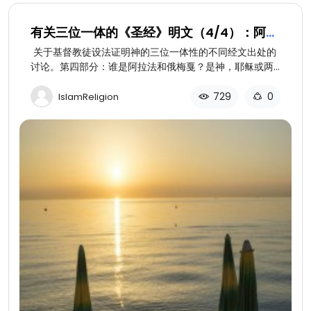
有关三位一体的《圣经》明文（4/4）：阿拉
法和俄梅戛
关于基督教徒设法证明神的三位一体性的不同经文出处的
讨论。第四部分：谁是阿拉法和俄梅戛？是神，耶稣或两
者兼而有之？
729
0
IslamReligion