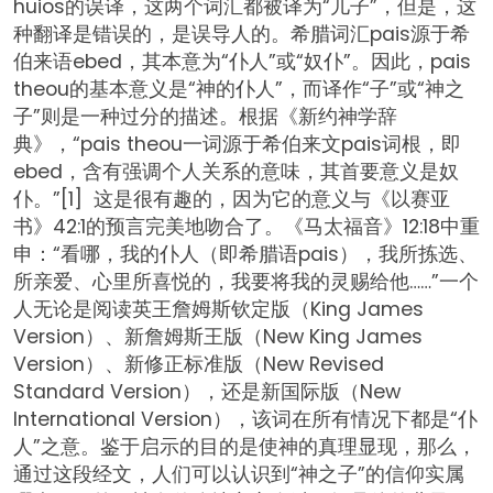
huios的误译，这两个词汇都被译为“儿子”，但是，这
种翻译是错误的，是误导人的。希腊词汇pais源于希
伯来语ebed，其本意为“仆人”或“奴仆”。因此，pais
theou的基本意义是“神的仆人”，而译作“子”或“神之
子”则是一种过分的描述。根据《新约神学辞
典》，“pais theou一词源于希伯来文pais词根，即
ebed，含有强调个人关系的意味，其首要意义是奴
仆。”[1] 这是很有趣的，因为它的意义与《以赛亚
书》42:1的预言完美地吻合了。《马太福音》12:18中重
申：“看哪，我的仆人（即希腊语pais），我所拣选、
所亲爱、心里所喜悦的，我要将我的灵赐给他……”一个
人无论是阅读英王詹姆斯钦定版（King James
Version）、新詹姆斯王版（New King James
Version）、新修正标准版（New Revised
Standard Version），还是新国际版（New
International Version），该词在所有情况下都是“仆
人”之意。鉴于启示的目的是使神的真理显现，那么，
通过这段经文，人们可以认识到“神之子”的信仰实属