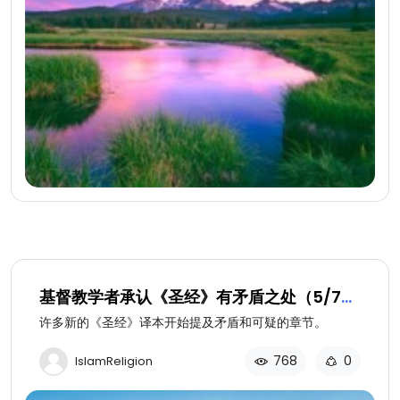
基督教学者承认《圣经》有矛盾之处（5/7）:
开始诚实面对
许多新的《圣经》译本开始提及矛盾和可疑的章节。
768
0
IslamReligion