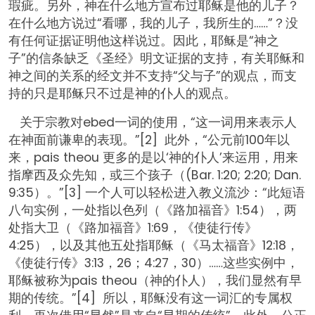
瑕疵。另外，神在什么地方宣布过耶稣是他的儿子？
在什么地方说过“看哪，我的儿子，我所生的……”？没
有任何证据证明他这样说过。因此，耶稣是“神之
子”的信条缺乏《圣经》明文证据的支持，有关耶稣和
神之间的关系的经文并不支持“父与子”的观点，而支
持的只是耶稣只不过是神的仆人的观点。
关于宗教对ebed一词的使用，“这一词用来表示人
在神面前谦卑的表现。”[2] 此外，“公元前100年以
来，pais theou 更多的是以‘神的仆人’来运用，用来
指摩西及众先知，或三个孩子（(Bar. 1:20; 2:20; Dan.
9:35）。”[3] 一个人可以轻松进入教义流沙：“此短语
八句实例，一处指以色列（《路加福音》1:54），两
处指大卫（《路加福音》1:69，《使徒行传》
4:25），以及其他五处指耶稣（《马太福音》12:18，
《使徒行传》3:13，26；4:27，30）……这些实例中，
耶稣被称为pais theou（神的仆人），我们显然有早
期的传统。”[4] 所以，耶稣没有这一词汇的专属权