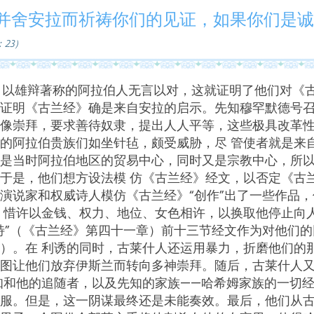
并舍安拉而祈祷你们的见证，如果你们是诚
23）
，以雄辩著称的阿拉伯人无言以对，这就证明了他们对《
证明《古兰经》确是来自安拉的启示。先知穆罕默德号召
像崇拜，要求善待奴隶，提出人人平等，这些极具改革
的阿拉伯贵族们如坐针毡，颇受威胁，尽 管使者就是来
是当时阿拉伯地区的贸易中心，同时又是宗教中心，所
于是，他们想方设法模 仿《古兰经》经文，以否定《古
演说家和权威诗人模仿《古兰经》“创作”出了一些作品
 惜许以金钱、权力、地位、女色相许，以换取他停止向
特”（《古兰经》第四十一章）前十三节经文作为对他们的
）。
在 利诱的同时，古莱什人还运用暴力，折磨他们的
图让他们放弃伊斯兰而转向多神崇拜。随后，古莱什人
知和他的追随者，以及先知的家族——哈希姆家族的一切
服。但是，这一阴谋最终还是未能奏效。最后，他们从古