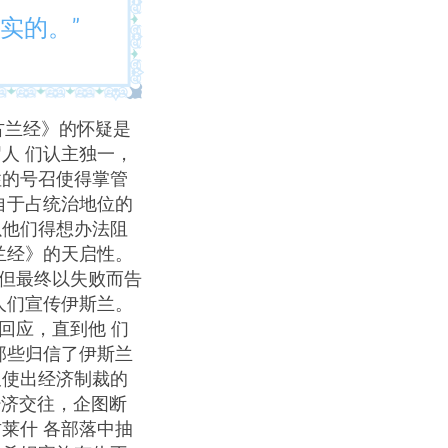
实的。”
古兰经》的怀疑是
人 们认主独一，
性的号召使得掌管
自于占统治地位的
以他们得想办法阻
兰经》的天启性。
，但最终以失败而告
人们宣传伊斯兰。
回应，直到他 们
那些归信了伊斯兰
又使出经济制裁的
经济交往，企图断
莱什 各部落中抽