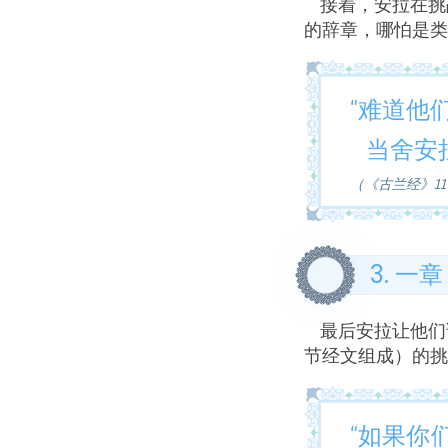
接着，安拉在挑
的辞章，哪怕是类
“难道他
当舍安
（《古兰经》11
3. 一章
最后安拉让他们试
节经文组成）的挑
“如果你