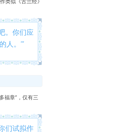
作类似《古兰经》
章吧。你们应
人。’”
“多福章”，仅有三
你们试拟作