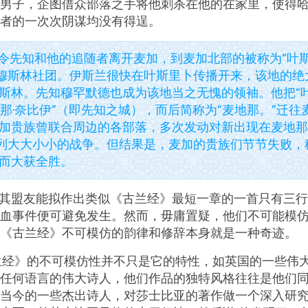
男子，企图借众部落之手将他刺杀在他的在家里，使得
者的一次次阴谋均没有得逞。
命令先知和他的追随者离开麦加，到麦加北部的被称为“叶斯
穆斯林社团。伊斯兰很快在叶斯里卜传播开来，该地的绝
穆斯林。先知穆罕默德也成为该地当之无愧的领袖。他把“
地那·奈比伊”（即先知之城），而后简称为“麦地那。”迁往
麦加贵族曾联合周边的各部落，多次发动对新出现在麦地
列大大小小的战争。但结果是，麦加的贵族们节节失败，
 而大获全胜。
其盟友能拟作出类似《古兰经》最短一章的一首只有三行
血事件便可避免发生。然而，毋庸置疑，他们不可能模
《古兰经》不可模仿的韵律和修辞本身就是一种奇迹。
兰经》的不可模仿性并不只是它的特性，如英国的一些伟
任何语言的伟大诗人，他们作品的独特风格往往是他们同
当今的一些杰出诗人，对莎士比亚的著作做一个深入研