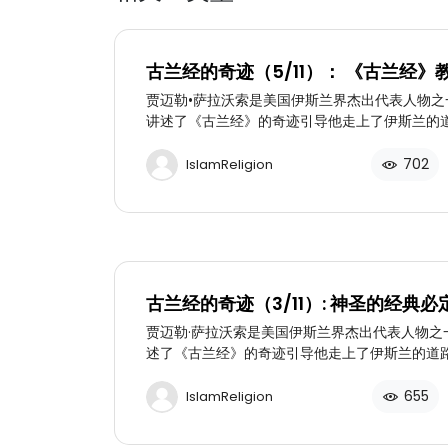
古兰经的奇迹（5/11）： 《古兰经》
完美（Ⅰ）
贾迈勒•萨拉沃索是美国伊斯兰界杰出代表人物之
讲述了《古兰经》的奇迹引导他走上了伊斯兰的
历。（五）： 《古兰经》本身包含一些证据，证
真理，《古兰经》的教诲明确而又完美无瑕。人
702
IslamReligion
要“信仰的跳跃”也能相信《古兰经》；对所谓穆
用或盗用基督教或犹太教教义的无端攻击的看法
古兰经的奇迹（3/11）: 神圣的经典必
真主的默示
贾迈勒·萨拉沃索是美国伊斯兰界杰出代表人物之
述了《古兰经》的奇迹引导他走上了伊斯兰的道
历。（三）：总的来说，真正的宗教来自真主，
源于真主，而是来自真主的直接启示。
655
IslamReligion