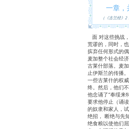
一章，
（《古兰经》2：
面 对这些挑战
荒谬的，同时，也
摈弃任何形式的偶
麦加整个社会经济
古莱什部落。麦加
止伊斯兰的传播。
一些古莱什的权威
终。然后，他们不
他念诵了“奉绥来
要求他停止（诵读
的奴隶和家人，试
绝招， 断绝与先
绝食粮以使他们屈