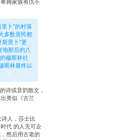
哈希姆家族有仇不
里卜”的村落
大多数居民都
叶斯里卜”更
麦地那后的八
那的穆斯林社
穆斯林最终以
的诗或音韵散文，
仿出类似《古兰
大诗人，莎士比
时代 的人无可企
究，然后用古老的