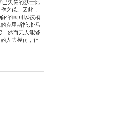
首已失传的莎士比
诗作之说。因此，
画家的画可以被模
的克里斯托弗•马
它，然而无人能够
数的人去模仿，但