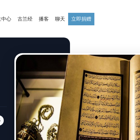
兰中心
古兰经
播客
聊天
立即捐赠
5