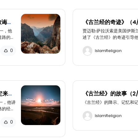
教诲的
《古兰经的奇迹》（4/
的细节
一，他
贾迈勒·萨拉沃索是美国伊斯
道路的经
述了《古兰经》的奇迹引导
明它是
历。（四）：《古兰经》的
们不需
经》保存的完整性，这一事
0
IslamReligion
罕默德借
宗教不一样。
。
定来自
《古兰经》的故事（2
到人世间
一，他讲
《古兰经》的降示、记忆和
路的经
不仅仅是
IslamReligion
0