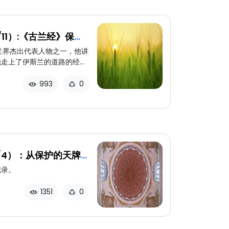
11）:《古兰经》保存
兰界杰出代表人物之一，他讲
他走上了伊斯兰的道路的经
独特的特征之一就是《古兰
实足以说明伊斯兰与世界其他
993
0
/4）：从保护的天牌
记录。
1351
0