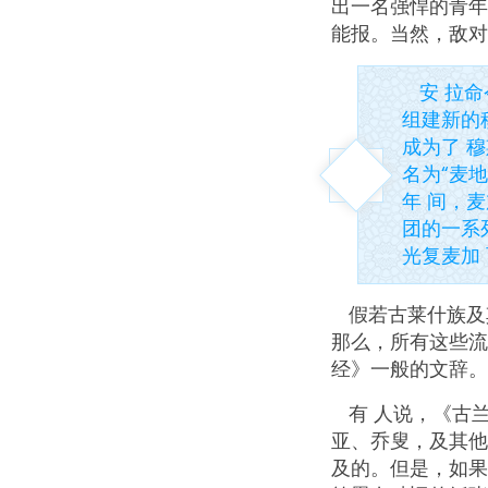
出一名强悍的青年
能报。当然，敌对
安 拉
组建新的
成为了 
名为“麦
年 间，
团的一系
光复麦加
假若古莱什族及
那么，所有这些流
经》一般的文辞。
有 人说，《古
亚、乔叟，及其他
及的。但是，如果