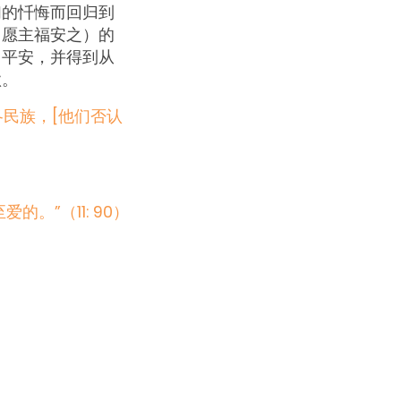
们的忏悔而回归到
（愿主福安之）的
、平安，并得到从
欲。
各民族，[他们否认
”（11: 90）