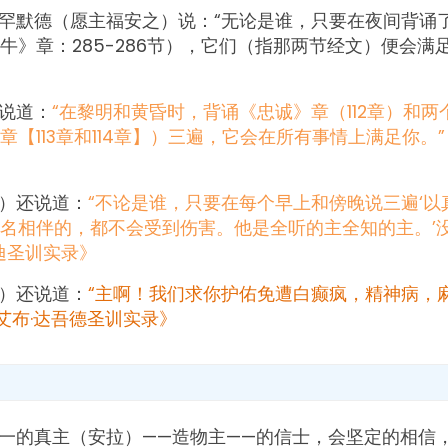
罕默德（愿主福安之）说：“无论是谁，只要在夜间背诵
牛》章：285-286节），它们（指那两节经文）便会满
说道：
“在黎明和黄昏时，背诵《忠诚》章（112章）和
【113章和114章】）三遍，它会在所有事情上满足你。”
）还说道：
“不论是谁，只要在每个早上和傍晚说三遍‘以
名相伴的，都不会受到伤害。他是全听的主全知的主。’
迪圣训实录》
）还说道：
“主啊！我们求你护佑免遭白癫疯，精神病，
《艾布·达吾德圣训实录》
一的真主（安拉）——造物主——的信士，会坚定的相信