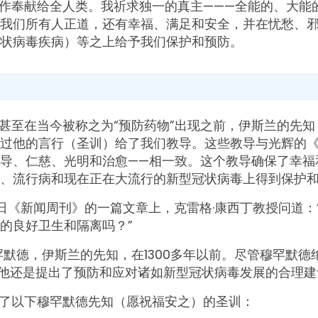
作奉献给全人类。我祈求独一的真主———全能的、大能
我们所有人正道，还有幸福、满足和安全，并在忧愁、
状病毒疾病）等之上给予我们保护和预防。
甚至在当今被称之为“预防药物”出现之前，伊斯兰的先
过他的言行（圣训）给了我们教导。这些教导与光辉的《
导、仁慈、光明和治愈——相一致。这个教导确保了幸福
、流行病和现在正在大流行的新型冠状病毒上得到保护
月17日《新闻周刊》的一篇文章上，克雷格·康西丁教授问道
的良好卫生和隔离吗？”
罕默德，伊斯兰的先知，在1300多年以前。尽管穆罕默德
但他还是提出了预防和应对诸如新型冠状病毒发展的合理建
了以下穆罕默德先知（愿祝福安之）的圣训：