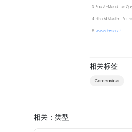
Zad Al-Maad. Ibn Qa
Hisn Al Muslim [Fortr
www.dorar.net
相关标签
Coronavirus
相关：类型