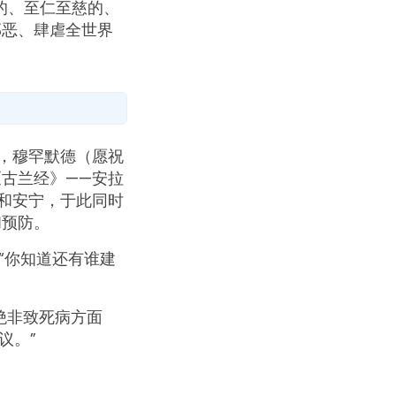
的、至仁至慈的、
邪恶、肆虐全世界
知，穆罕默德（愿祝
古兰经》——安拉
和安宁，于此同时
和预防。
：“你知道还有谁建
绝非致死病方面
议。”