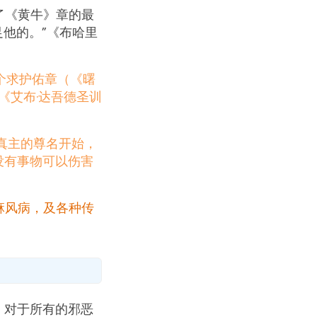
了《黄牛》章的最
足他的。”《布哈里
两个求护佑章（《曙
《艾布·达吾德圣训
真主的尊名开始，
没有事物可以伤害
麻风病，及各种传
，对于所有的邪恶