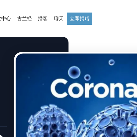
兰中心
古兰经
播客
聊天
立即捐赠