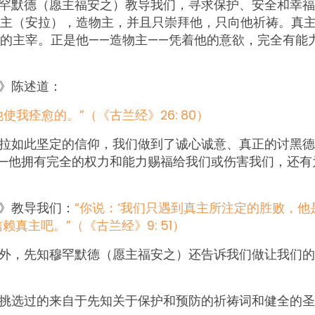
罕默德（愿主福安之）教导我们，寻求保护、安全和幸福
主（安拉），造物主，并且只崇拜他，只向他祈祷。真
的主宰。正是他——造物主——凭着他的意欲，完全有能
》陈述道：
使我痊愈的。”（《古兰经》26: 80）
拉如此坚定的信仰，我们做到了诚心诚意、真正的讨黑德
—他拥有完全的权力和能力赐福给我们或伤害我们，还有
》教导我们：
“你说：‘我们只遇到真主所注定的胜败，他
赖真主吧。”（《古兰经》9: 51）
外，先知穆罕默德（愿主福安之）还告诉我们做让我们的
挑选过的来自于先知关于保护和预防的祈祷词和健全的圣