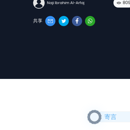
80
Naji Ibrahim Al-Arfaj
共享
寄言