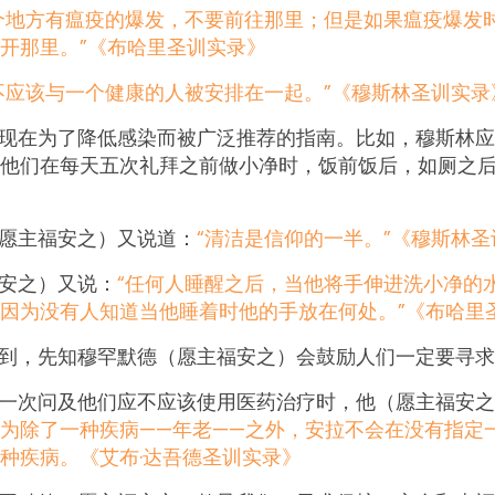
个地方有瘟疫的爆发，不要前往那里；但是如果瘟疫爆发
开那里。”《布哈里圣训实录》
不应该与一个健康的人被安排在一起。”《穆斯林圣训实录
现在为了降低感染而被广泛推荐的指南。比如，穆斯林应
他们在每天五次礼拜之前做小净时，饭前饭后，如厕之
愿主福安之）又说道：
“清洁是信仰的一半。”
《穆斯林圣
安之）又说：
“任何人睡醒之后，当他将手伸进洗小净的
因为没有人知道当他睡着时他的手放在何处。”
《布哈里
到，先知穆罕默德（愿主福安之）会鼓励人们一定要寻求
一次问及他们应不应该使用医药治疗时，他（愿主福安之
为除了一种疾病——年老——之外，安拉不会在没有指定
种疾病。《艾布·达吾德圣训实录》