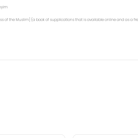
yyim
ess of the Muslim] (a book of supplications that is available online and as a f