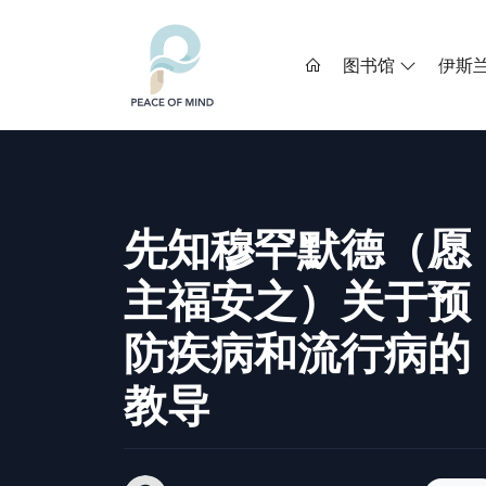
图书馆
伊斯
先知穆罕默德（愿
主福安之）关于预
防疾病和流行病的
教导