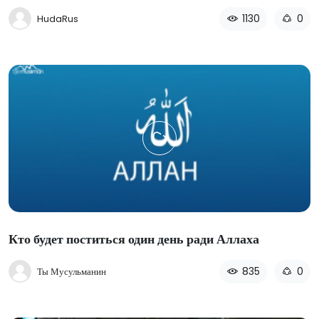
1130
0
HudaRus
Кто будет поститься один день ради Аллаха
835
0
Ты Мусульманин