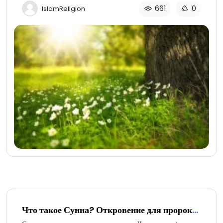
661
0
IslamReligion
Что такое Сунна? Откровение для пророка
Мухаммада (часть 1 из 2)