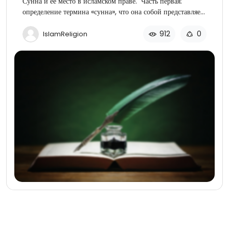
Сунна и ее место в исламском праве. Часть первая:
определение термина «сунна», что она собой представляет,
а также виды откровения.
912
0
IslamReligion