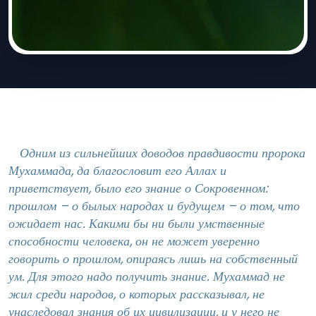
Одним из сильнейших доводов правдивости пророка
Мухаммада, да благословит его Аллах и
приветствует, было его знание о Сокровенном:
прошлом – о былых народах и будущем – о том, что
ожидает нас. Какими бы ни были умственные
способности человека, он не может уверенно
говорить о прошлом, опираясь лишь на собственный
ум. Для этого надо получить знание. Мухаммад не
жил среди народов, о которых рассказывал, не
унаследовал знания об их цивилизации, и у него не