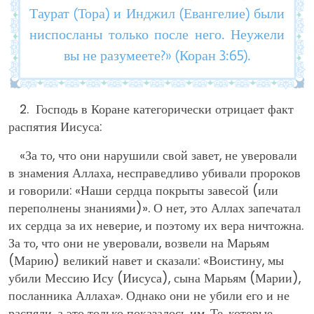
Таурат (Тора) и Инджил (Евангелие) были
ниспосланы только после него. Неужели
вы не разумеете?» (Коран 3:65).
2. Господь в Коране категорически отрицает факт
распятия Иисуса:
«За то, что они нарушили свой завет, не уверовали
в знамения Аллаха, несправедливо убивали пророков
и говорили: «Наши сердца покрыты завесой (или
переполнены знаниями)». О нет, это Аллах запечатал
их сердца за их неверие, и поэтому их вера ничтожна.
За то, что они не уверовали, возвели на Марьям
(Марию) великий навет и сказали: «Воистину, мы
убили Мессию Ису (Иисуса), сына Марьям (Марии),
посланника Аллаха». Однако они не убили его и не
распяли, а это только показалось им. Те, которые