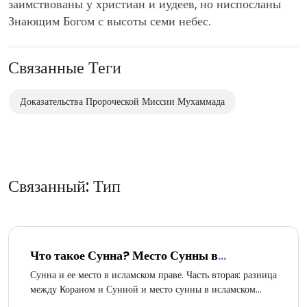
заимствованы у христиан и иудеев, но ниспосланы
Знающим Богом с высоты семи небес.
Связанные Теги
Доказательства Пророческой Миссии Мухаммада
Связанный: Тип
Что такое Сунна? Место Сунны в
исламском законодательстве (часть 2 из 2)
Сунна и ее место в исламском праве. Часть вторая: разница
между Кораном и Сунной и место сунны в исламском
законодательстве.