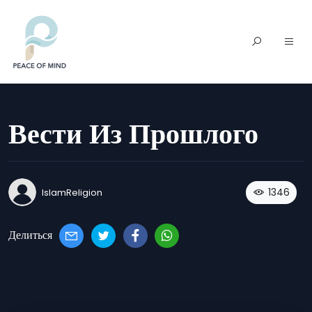
Вести Из Прошлого
1346
IslamReligion
Делиться