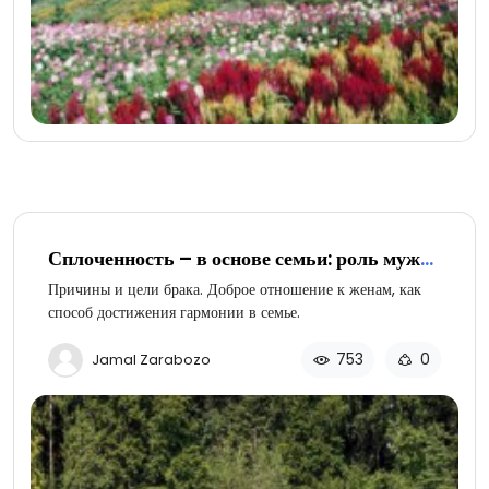
Сплоченность – в основе семьи: роль мужа
и жены (часть 2 из 4)
Причины и цели брака. Доброе отношение к женам, как
способ достижения гармонии в семье.
753
0
Jamal Zarabozo