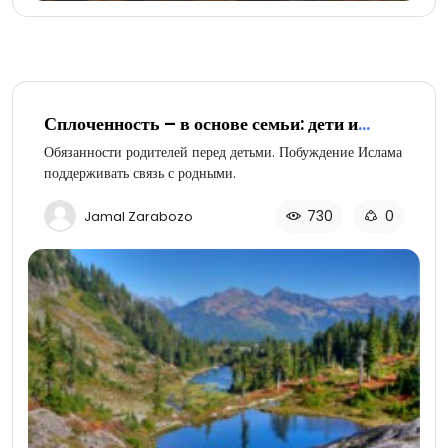
Сплоченность – в основе семьи: дети и
родственники (часть 4 из 4)
Обязанности родителей перед детьми. Побуждение Ислама
поддерживать связь с родными.
730
0
Jamal Zarabozo