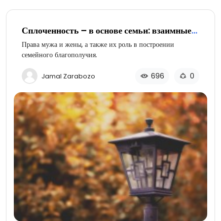
Сплоченность – в основе семьи: взаимные
права супругов (часть 3 из 4)
Права мужа и жены, а также их роль в построении
семейного благополучия.
696
0
Jamal Zarabozo