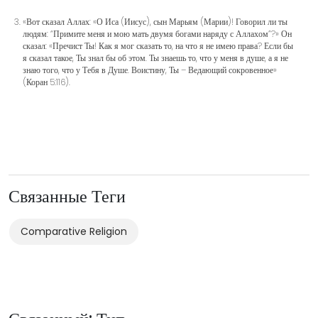
«Вот сказал Аллах: «О Иса (Иисус), сын Марьям (Марии)! Говорил ли ты
людям: “Примите меня и мою мать двумя богами наряду с Аллахом”?» Он
сказал: «Пречист Ты! Как я мог сказать то, на что я не имею права? Если бы
я сказал такое, Ты знал бы об этом. Ты знаешь то, что у меня в душе, а я не
знаю того, что у Тебя в Душе. Воистину, Ты – Ведающий сокровенное»
(Коран 5:116).
Связанные Теги
Comparative Religion