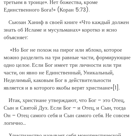
третьим в троице». Нет божества, кроме
Единственного Бога!» (Коран 5:73).
Сьюзан Ханиф в своей книге «Что каждый должен
знать об Исламе и мусульманах» коротко и ясно
объясняет:
«Но Бог не похож на пирог или яблоко, которое
можно разделить на три равные части, формирующие
одно целое. Если Бог имеет три личности или три
части, он явно не Единственный, Уникальный,
Неделимый, каковым Бог в действительности
является и в которого якобы верят христиане»
[1]
.
Итак, христиане утверждают, что Бог – это Отец,
Сын и Святой Дух. Если Бог – и Отец, и Сын, тогда
Он – Отец самого себя и Сын самого себя. Не совсем
логично…
Христианство называет себя монотеистической