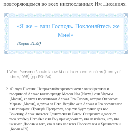
повторяющемся во всех ниспосланных Им Писаниях:
«Я же – ваш Господь. Поклоняйтесь же
Мне!»
(Коран 21:92)
What Everyone Should Know About Islam and Muslims (Library of
Islam, 1985) (pp. 183-184)
«О люди Писания! Не проявляйте чрезмерности в вашей религии и
говорите об Аллахе только правду. Мессия Иса (Иисус), сын Марьям
(Марии), является посланником Аллаха, Его Словом, которое Он послал
Марьям (Марии), и духом от Него. Веруйте же в Аллаха и Его посланников
и не говорите: «Троица!» Прекратите, ведь так будет лучше для вас.
Воистину, Аллах является Единственным Богом. Он пречист и далек от
того, чтобы у Него был сын. Ему принадлежит то, что на небесах, и то, что
на земле. Довольно того, что Аллах является Попечителем и Хранителем!»
(Коран 4:171).