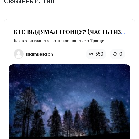
Связанный: Тип
КТО ВЫДУМАЛ ТРОИЦУ? (ЧАСТЬ 1 ИЗ
2)
Как в христианстве возникло понятие о Троице.
550
0
IslamReligion