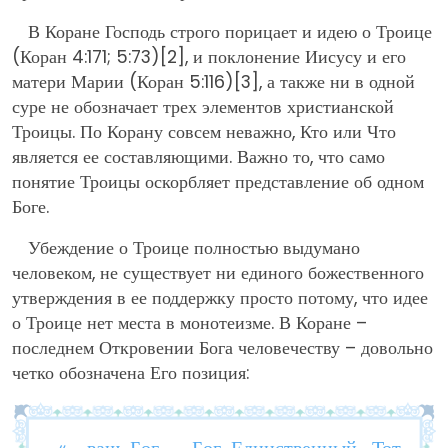
В Коране Господь строго порицает и идею о Троице
(Коран 4:171; 5:73)
[2]
, и поклонение Иисусу и его
матери Марии (Коран 5:116)
[3]
, а также ни в одной
суре не обозначает трех элементов христианской
Троицы. По Корану совсем неважно, Кто или Что
является ее составляющими. Важно то, что само
понятие Троицы оскорбляет представление об одном
Боге.
Убеждение о Троице полностью выдумано
человеком, не существует ни единого божественного
утверждения в ее поддержку просто потому, что идее
о Троице нет места в монотеизме. В Коране –
последнем Откровении Бога человечеству – довольно
четко обозначена Его позиция:
«…ваш Бог – Бог Единственный. Тот,