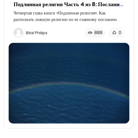
Подлинная религия Часть 4 из 8: Послание
ложных религий
Четвертая глава книги «Подлинная религия». Как
распознать ложную религию по ее главному посланию.
888
0
Bilal Philips