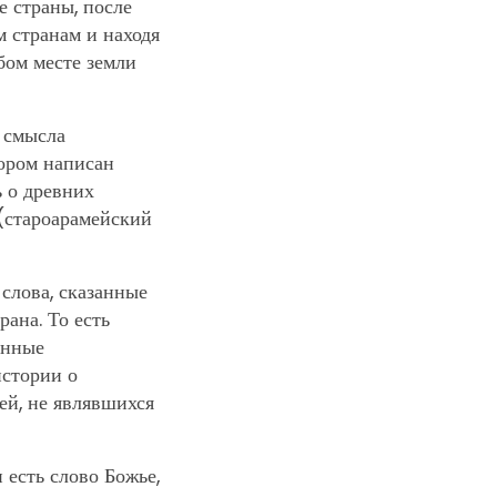
е страны, после
м странам и находя
бом месте земли
 смысла
тором написан
ь о древних
 (староарамейский
 слова, сказанные
ана. То есть
енные
истории о
ей, не являвшихся
 есть слово Божье,