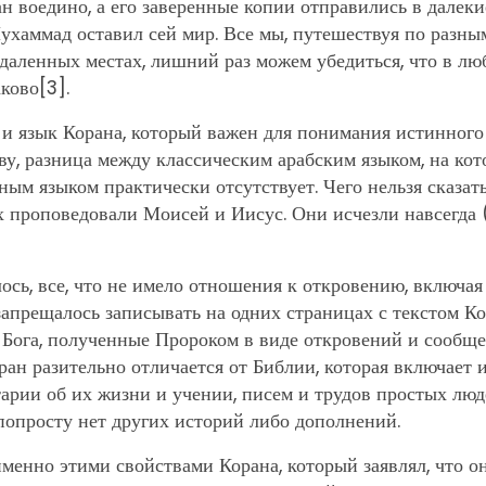
н воедино, а его заверенные копии отправились в далеки
ухаммад оставил сей мир. Все мы, путешествуя по разны
даленных местах, лишний раз можем убедиться, что в лю
аково
[3]
.
 и язык Корана, который важен для понимания истинного
ову, разница между классическим арабским языком, на ко
ным языком практически отсутствует. Чего нельзя сказат
ых проповедовали Моисей и Иисус. Они исчезли навсегда
ось, все, что не имело отношения к откровению, включая
апрещалось записывать на одних страницах с текстом Кор
а Бога, полученные Пророком в виде откровений и сообщ
ан разительно отличается от Библии, которая включает 
арии об их жизни и учении, писем и трудов простых люд
попросту нет других историй либо дополнений.
менно этими свойствами Корана, который заявлял, что он