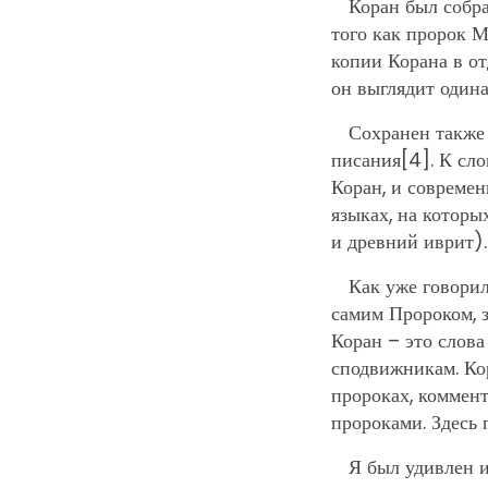
Коран был собра
того как пророк М
копии Корана в от
он выглядит один
Сохранен также
писания
[4]
. К сл
Коран, и современ
языках, на котор
и древний иврит).
Как уже говорил
самим Пророком, з
Коран – это слов
сподвижникам. Кор
пророках, коммент
пророками. Здесь 
Я был удивлен и