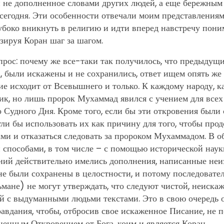
и не дополненное словами других людей, а еще бережным
сегодня. Эти особенности отвечали моим представлениям
лубоко вникнуть в религию и идти вперед навстречу пон
зируя Коран шаг за шагом.
рос: почему же все-таки так получилось, что предыдущи
, были искажены и не сохранились, ответ ищем опять же
ие исходит от Всевышнего и только. К каждому народу, ка
к, но лишь пророк Мухаммад явился с учением для всех
о Судного Дня. Кроме того, если бы эти откровения были
ли бы использовать их как причину для того, чтобы прод
ми и отказаться следовать за пророком Мухаммадом. В о
способами, в том числе – с помощью исторической науки
ий действительно имелись дополнения, написанные не
не были сохранены в целостности, и потому последоват
мане) не могут утверждать, что следуют чистой, неиска
й с выдуманными людьми текстами. Это в свою очередь оз
авдания, чтобы, отбросив свое искаженное Писание, не п
енным Откровением от Бога, коим и является Коран.