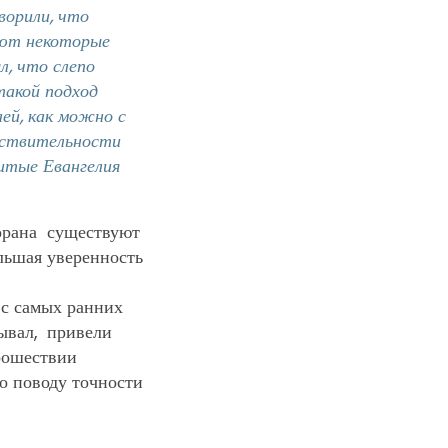
ворили, что
уют некоторые
л, что слепо
такой подход
ей, как можно с
йствительности
нитые Евангелия
Корана существуют
льшая уверенность
 с самых ранних
зывал, привели
прошествии
о поводу точности