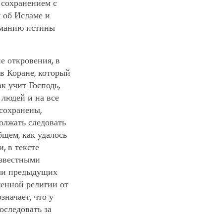
 сохранением с
 об Исламе и
иманию истины
е откровения, в
 в Коране, который
к учит Господь,
 людей и на все
 сохранены,
олжать следовать
бщем, как удалось
, в тексте
известными
ели предыдущих
женной религии от
начает, что у
оследовать за