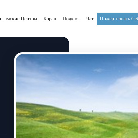
сламские Центры
Коран
Подкаст
Чат
Пожертвовать Се