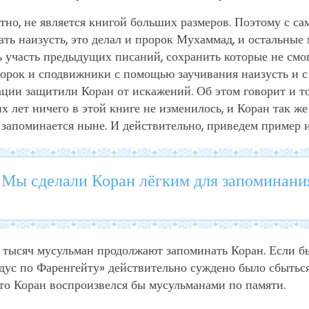
стно, не является книгой больших размеров. Поэтому с с
ать наизусть, это делал и пророк Мухаммад, и остальные 
ь участь предыдущих писаний, сохранить которые не смо
ророк и сподвижники с помощью заучивания наизусть и 
ции защитили Коран от искажений. Об этом говорит и то
 лет ничего в этой книге не изменилось, и Коран так же
запоминается ныне. И действительно, приведем пример и
 Мы сделали Коран лёгким для запоминан
и тысяч мусульман продолжают запоминать Коран. Если б
дус по Фаренгейту» действительно суждено было сбыться
 то Коран воспроизвелся бы мусульманами по памяти.