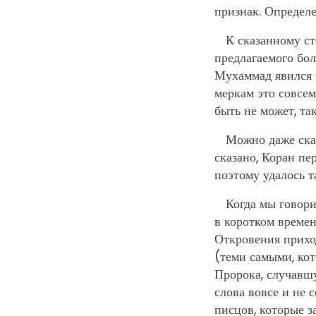
признак. Определ
К сказанному ст
предлагаемого бо
Мухаммад явился м
меркам это совсе
быть не может, та
Можно даже сказ
сказано, Коран пе
поэтому удалось т
Когда мы говори
в коротком времен
Откровения прихо
(теми самыми, ко
Пророка, случавш
слова вовсе и не 
писцов, которые з