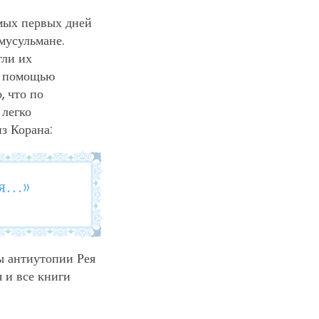
амых первых дней
мусульмане.
гли их
с помощью
, что по
 легко
з Корана:
ия…»
ы антиутопии Рея
 и все книги