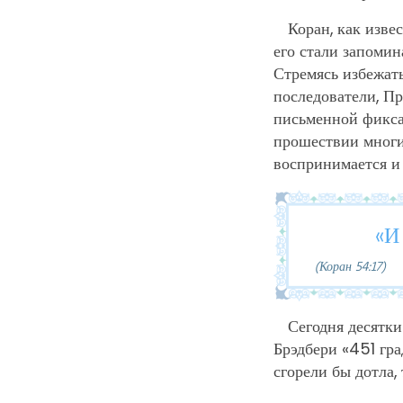
Коран, как изве
его стали запомин
Стремясь избежат
последователи, П
письменной фикса
прошествии многих
воспринимается и 
«И
(Коран 54:17)
Сегодня десятк
Брэдбери «451 гра
сгорели бы дотла,