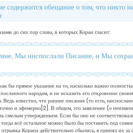
е содержится обещание о том, что никто ни
т
азами до сих пор слова, в которых Коран гласит:
ине, Мы ниспослали Писание, и Мы сохра
как бы прямое указание на то, насколько важно полность
посланного народам, и не исказить его откровение свои
 Ведь известно, что ранние писания (то есть, ниспослан
точно и эфемерно
[2]
. В общем, это заявление (о неизме
нь смелым утверждением. Если бы оно не соответствовал
 тогда всё остальное можно было бы поставить под сомне
 отрывка Корана действительно сбылись, я принял их за