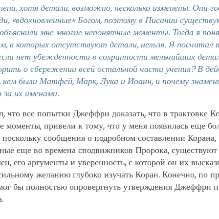
нена, хотя детали, возможно, несколько изменены. Они го
ди, «вдохновленные» Богом, поэтому в Писании существ
объяснили мне многие непонятные моменты. Тогда я поня
м, в которых отсутствуют детали, нельзя. Я посчитал 
 если нет убежденности в сохранности мельчайших детал
орить о сбережении всей остальной части учения? В де
, кем были Матфей, Марк, Лука и Иоанн, и почему знаме
 за их именами.
л, что все попытки Джеффри доказать, что в трактовке 
 моменты, привели к тому, что у меня появилась еще бо
, поскольку сообщения о подробном составлении Корана,
ные еще во времена сподвижников Пророка, существуют
лен, его аргументы и уверенность, с которой он их выска
сильному желанию глубоко изучать Коран. Конечно, по 
я мог бы полностью опровергнуть утверждения Джеффри п
.