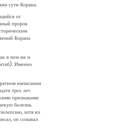
ии сути Корана.
ющийся от
енный пророк
историческим
овений Корана
ак в нем же и
китаб). Именно
кратном написании
цати трех лет.
скими признаками
некую болезнь
пилепсию, хотя их
писал, он созывал