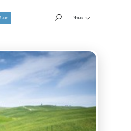
йчас
Язык