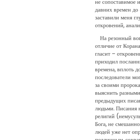
не сопоставимое 
давних времен до 
заставили меня г
откровений, анали
На резонный воп
отличие от Корана
гласит – откровен
приходил посланни
времена, вплоть д
последователи мог
за своими пророка
выяснить разными 
предыдущих писан
людьми. Писания 
религий (немусуль
Бога, не смешанно
людей уже нет опр
подлинным, сохран