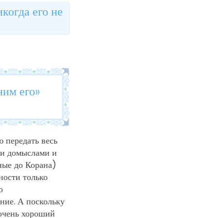
когда его не
ним его»
ю передать весь
ми домыслами и
ные до Корана)
нности только
о
ние. А поскольку
 очень хороший