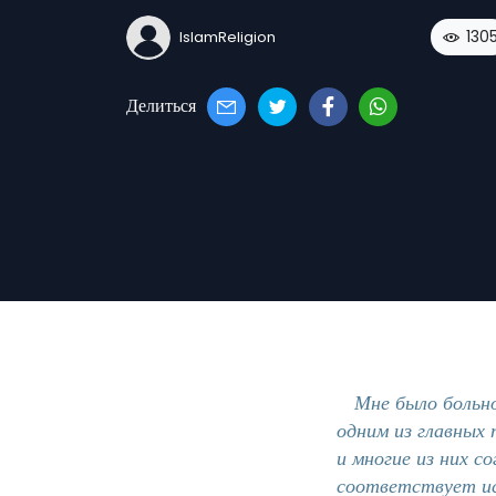
130
IslamReligion
Делиться
Мне было больн
одним из главных
и многие из них с
соответствует ис