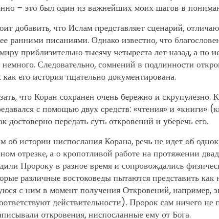
енно – это был один из важнейших моих шагов в пониман
оит добавить, что Ислам представляет сценарий, отлича
лее ранними писаниями. Однако известно, что благослов
иру приблизительно тысячу четыреста лет назад, а по 
м немного. Следовательно, сомнений в подлинности откр
к как его история тщательно документирована.
ать, что Коран сохранен очень бережно и скрупулезно. К
редавался с помощью двух средств: «чтения» и «книги» (
ак достоверно передать суть откровений и уберечь его.
м об истории ниспослания Корана, речь не идет об одно
ном отрезке, а о кропотливой работе на протяжении двад
дили Пророку в разное время и сопровождались физиче
торые различные востоковеды пытаются представить как 
уюся с ним в момент получения Откровений, например, э
соответствуют действительности). Пророк сам ничего не 
аписывали откровения, ниспосланные ему от Бога.