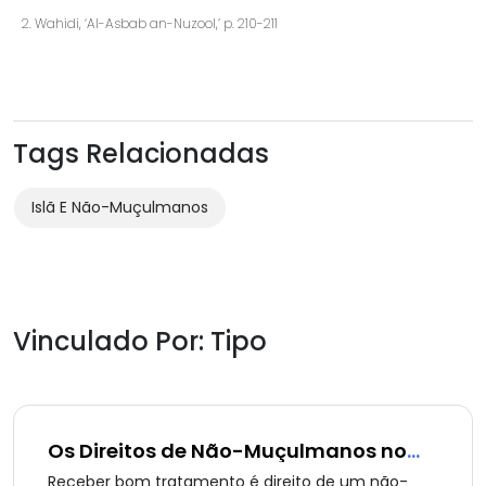
Wahidi, ‘Al-Asbab an-Nuzool,’ p. 210-211
Tags Relacionadas
Islã E Não-Muçulmanos
Vinculado Por: Tipo
Os Direitos de Não-Muçulmanos no
Islã (parte 11 de 13): Bom Tratamento
Receber bom tratamento é direito de um não-