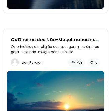
Os Direitos dos Não-Muçulmanos no
Islã (parte 1 de 13): Uma Base Islâmica
Os princípios da religião que asseguram os direitos
gerais dos não-muçulmanos no Islã.
759
0
IslamReligion