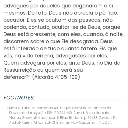
advogues por aqueles que enganaram a si
mesmos. De fato, Deus não aprecia o pérfido,
pecador. Eles se ocultam das pessoas, não
podendo, contudo, ocultar-se de Deus, porque
Deus está pressente, com eles, quando, à noite,
discorrem sobre o que Ele desagrada. Deus
está inteirado de tudo quanto fazem. Eis que
vós, na vida terrena, advogastes por eles.
Quem advogará por eles, ante Deus, no Dia da
Ressurreição ou quem será seu
defensor?” (Alcorão 4:105-109)
FOOTNOTES:
Masud, Fahd Muhammad Ali, ‘Huquq Ghayr is-Muslimeen fid-
Dawla al-Islamiyya,’ p. 138-139, 144-149. Aayed, Saleh Hussain,
‘Huquq Ghayr al-Muslimeen fi Bilad il-Islam,’ p. 32-33. Zaydan, Dr.
Abd al-Karim, ‘Ahkam al-Dhimmiyin wal-Mustami’nin,’ p. 254.