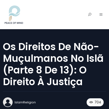
Os Direitos De Não-
Muçulmanos No Islã
(parte 8 De 13): O
Direito À Justiça
704
IslamReligion