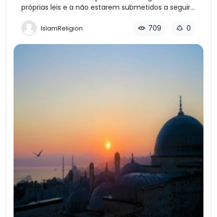
Seguirem suas Leis Religiosas
próprias leis e a não estarem submetidos a seguir
a Lei Islâmica.
709
0
IslamReligion