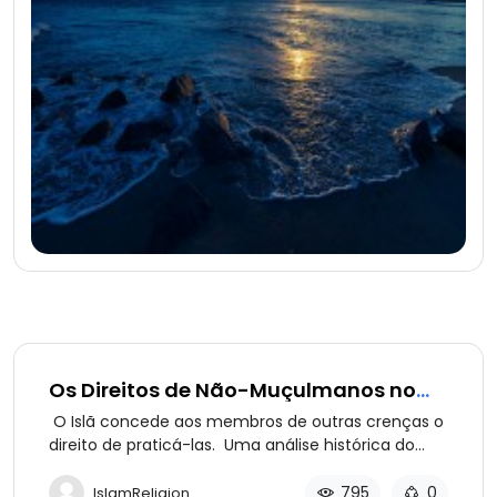
Os Direitos de Não-Muçulmanos no
Islã (parte 5 de 13): O Direito à
O Islã concede aos membros de outras crenças o
Liberdade de Crença
direito de praticá-las. Uma análise histórica do
princípio islâmico de “Não há compulsão na
religião.”
795
0
IslamReligion