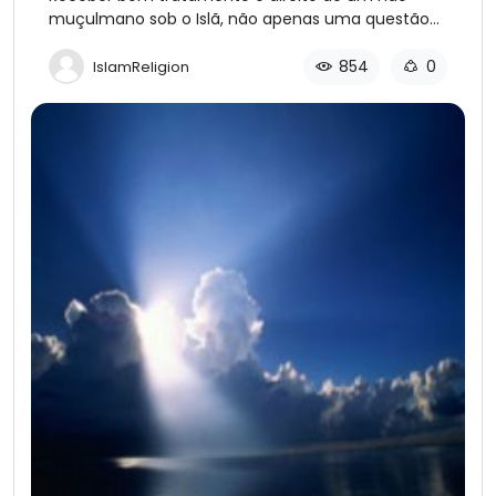
muçulmano sob o Islã, não apenas uma questão
de cortesia.
854
0
IslamReligion