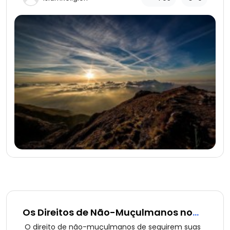
Os Direitos de Não-Muçulmanos no
Islã (parte 7 de 13): O Direito de
O direito de não-muçulmanos de seguirem suas