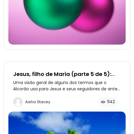
Jesus, filho de Maria (parte 5 de 5):
Povo do Livro
Uma visão geral de alguns dos termos que o
Alcorão usa para Jesus e seus seguidores de antes
do advento de Muhammad: o “Bani Israeel”, “Eissa”
e o “Povo do Livro”.
1142
Aisha Stacey