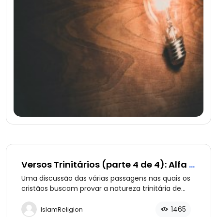
Versos Trinitários (parte 4 de 4): Alfa e
Ômega
Uma discussão das várias passagens nas quais os
cristãos buscam provar a natureza trinitária de
Deus. Parte 4: Quem é Alfa e Ômega, Deus, Jesus
ou ambos?
1465
IslamReligion