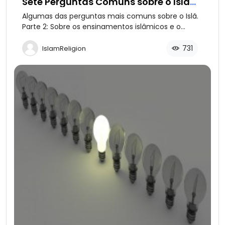
Sete Perguntas Comuns sobre o Islã
(parte 2 de 2)
Algumas das perguntas mais comuns sobre o Islã.
Parte 2: Sobre os ensinamentos islâmicos e o
Alcorão Sagrado.
731
IslamReligion