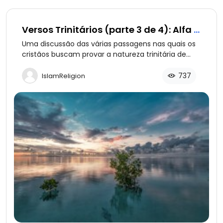
Versos Trinitários (parte 3 de 4): Alfa e
Ômega
Uma discussão das várias passagens nas quais os
cristãos buscam provar a natureza trinitária de
Deus. Parte 3: Quem é Alfa e Ômega, Deus, Jesus
ou ambos?
737
IslamReligion