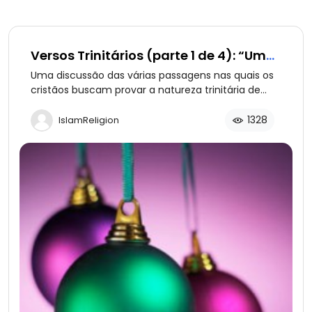
Versos Trinitários (parte 1 de 4): “Um
Menino Nos Nascerá...Pai Eterno,
Uma discussão das várias passagens nas quais os
Príncipe da Paz”
cristãos buscam provar a natureza trinitária de
Deus. Parte 1: Isaías 9:6.
1328
IslamReligion