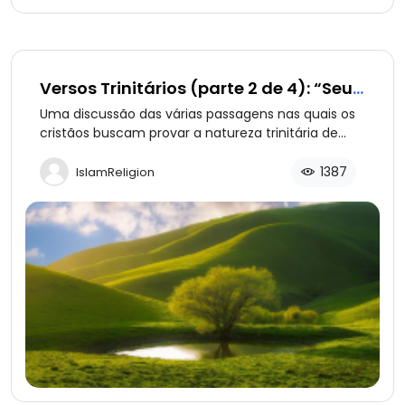
Versos Trinitários (parte 2 de 4): “Seu
Nome Será Emanuel”
Uma discussão das várias passagens nas quais os
cristãos buscam provar a natureza trinitária de
Deus. Parte 2: O nome Emanuel é uma prova de
que Jesus é Deus?
1387
IslamReligion