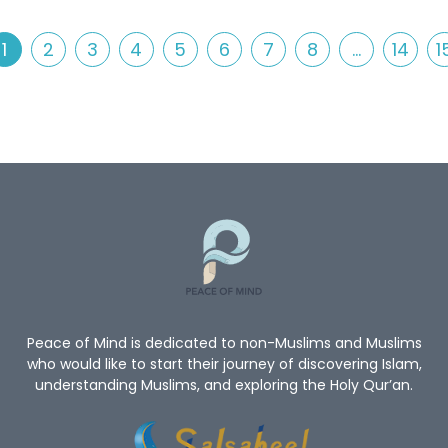
1
2
3
4
5
6
7
8
...
14
1
Peace of Mind is dedicated to non-Muslims and Muslims
who would like to start their journey of discovering Islam,
understanding Muslims, and exploring the Holy Qur’an.