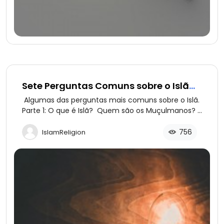
Sete Perguntas Comuns sobre o Islã
(parte 1 de 2)
Algumas das perguntas mais comuns sobre o Islã.
Parte 1: O que é Islã? Quem são os Muçulmanos?
Quem é Allah? Quem é Muhammad?
756
IslamReligion