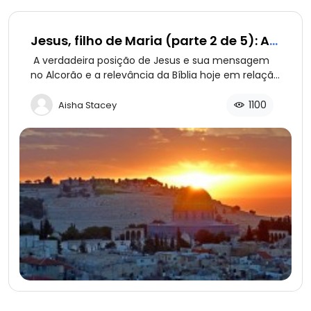
Jesus, filho de Maria (parte 2 de 5): A
Mensagem de Jesus
A verdadeira posição de Jesus e sua mensagem
no Alcorão e a relevância da Bíblia hoje em relação
às crenças islâmicas.
1100
Aisha Stacey