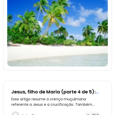
Jesus, filho de Maria (parte 4 de 5):
Jesus Realmente Morreu?
Esse artigo resume a crença muçulmana
referente a Jesus e a crucificação. Também
repudia a noção da necessidade de ‘um sacrifício’