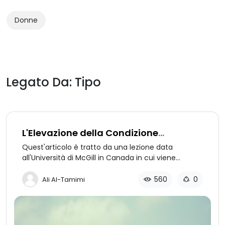
Donne
Legato Da: Tipo
L'Elevazione della Condizione
Femminile (2 di 5): Tra due Estremi
Quest'articolo è tratto da una lezione data
all'Università di McGill in Canada in cui viene
esposto come l'Islam ha elevato la condizione
della donna. Seconda Parte: La presa di posizione
560
0
Ali Al-Tamimi
odierna dell'Occidente come reazione ad una
concezione precedente, e la visione del mondo
islamico riguardo al tema donna.