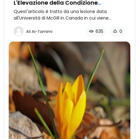
L'Elevazione della Condizione
Femminile (5 di 5): La Conclusione
Quest'articolo è tratto da una lezione data
all'Università di McGill in Canada in cui viene
esposto come l'Islam ha elevato la condizione
della donna. Quinta Parte: Come l'Islam ha salvato
635
0
Ali Al-Tamimi
la condizione della donna.