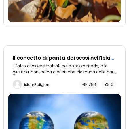
Il concetto di parità dei sessi nell'Islam
(1 di 2): Fisiologia
Il fatto di essere trattati nello stesso modo, o la
giustizia, non indica a priori che ciascuna delle parti
debba essere uguale all'altra. In quest'articolo si
vuol far luce sulle differenze che intercorrono tra
783
0
IslamReligion
gli uomini e le donne come dimostra la scienza
moderna, e se la giustizia è effettivamente
applicata, in base a questi risultati, per ciascuno
dei due sessi nei vari ambiti della vita moderna.