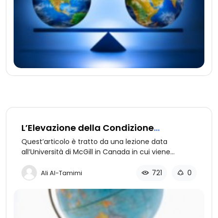
L’Elevazione della Condizione
Femminile (1 di 5): La Visione del
Quest’articolo è tratto da una lezione data
Mondo
all’Università di McGill in Canada in cui viene
esposto come l’Islam ha elevato la condizione
della donna. Prima Parte: Una descrizione della
721
0
Ali Al-Tamimi
differenza fondamentale della visione del mondo
tra l’Occidente e l’Islam circa la donna, ed
altrettanto un accenno sul punto di vista Greco e
Cristiano antico a riguardo.