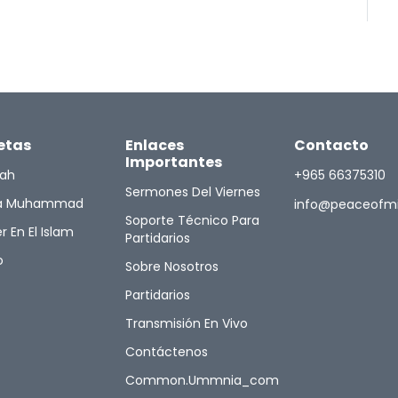
etas
Enlaces
Contacto
Importantes
lah
+965 66375310
Sermones Del Viernes
ta Muhammad
info@peaceofm
Soporte Técnico Para
r En El Islam
Partidarios
o
Sobre Nosotros
Partidarios
Transmisión En Vivo
Contáctenos
Common.ummnia_com