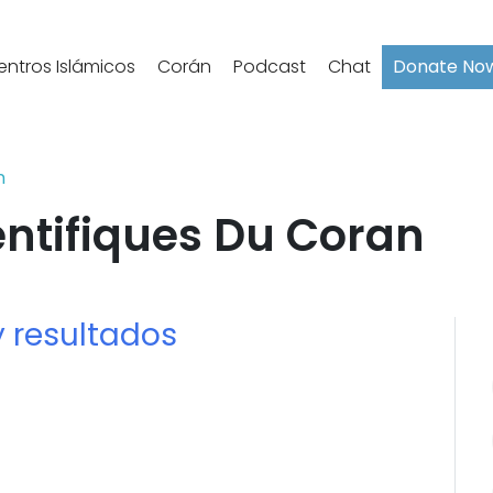
entros Islámicos
Corán
Podcast
Chat
Donate No
n
entifiques Du Coran
 resultados