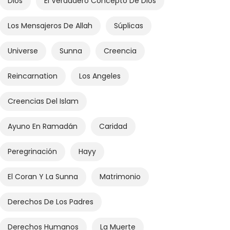
Dios
El Verdadero Concepto De Dios
Los Mensajeros De Allah
Súplicas
Universe
Sunna
Creencia
Reincarnation
Los Angeles
Creencias Del Islam
Ayuno En Ramadán
Caridad
Peregrinación
Hayy
El Coran Y La Sunna
Matrimonio
Derechos De Los Padres
Derechos Humanos
La Muerte