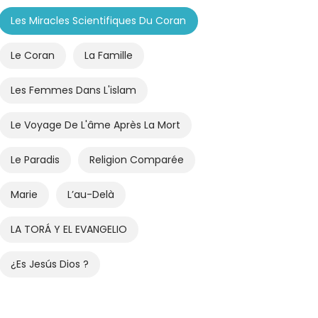
Les Miracles Scientifiques Du Coran
Le Coran
La Famille
Les Femmes Dans L'islam
Le Voyage De L'âme Après La Mort
Le Paradis
Religion Comparée
Marie
L’au-Delà
LA TORÁ Y EL EVANGELIO
¿Es Jesús Dios ?