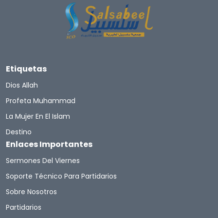
Los Medios
La Oración
El Profeta Muhammed
Coran
Familia
Día Del Juicio
Prohibitions
Repentance
Etiquetas
El Corán
El Islam
El Profeta Muhammad
Dios Allah
Profeta Muhammad
Consejo Fraternal
La Mujer En El Islam
Los Mandamientos Del Islam
Destino
Enlaces Importantes
La Adoración De Allah
El Hayy
Sermones Del Viernes
El SHAHAADATAYN
QADAA 'y QADAR
Soporte Técnico Para Partidarios
Sobre Nosotros
Senderos
La Misericordia De Allah
Partidarios