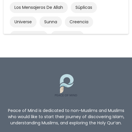
Los Mensajeros De Allah
Súplicas
Universe
Sunna
Creencia
Reincarnation
Los Angeles
Creencias Del Islam
Ayuno En Ramadán
Caridad
Peregrinación
Hayy
El Coran Y La Sunna
Matrimonio
Derechos De Los Padres
Derechos Humanos
La Muerte
Testimonio De Fe
Peace of Mind is dedicated to non-Muslims and Muslims
who would like to start their journey of discovering Islam,
understanding Muslims, and exploring the Holy Qur’an.
Convertirse Al Islam
Musulmanes Nuevo Viaje