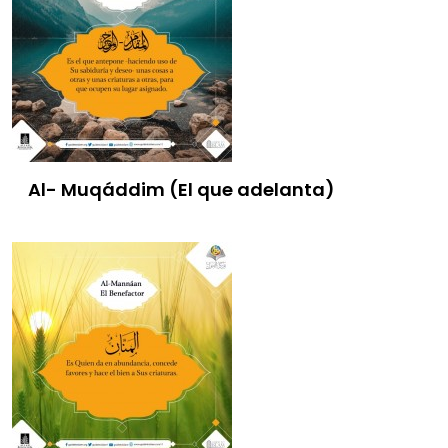
Al- Muqáddim (El que adelanta)