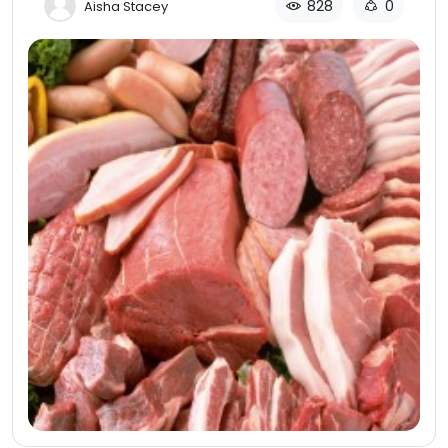
creencia, salud, bienestar o moral. El Islam es una
828
0
Aisha Stacey
forma de vida holística, que tiene en cuenta el
bienestar físico, espiritual y emocional, siendo
cada uno de ellos una parte separada pero
superpuesta de la estructura de un ser humano.
Dios nos creó con un propósito, adorarlo a Él
(Corán 51:56), pero Él no nos abandona en un
mundo de inestabilidad e inseguridad. Él nos ha
dado un libro guía, el Corán, y el ejemplo de los
profetas y los mensajeros para explicar que la
confianza en Dios es la vía por la cual alcanzamos
el éxito en esta vida y en el Más Allá. Un musulmán
pasa toda su vida esforzándose por agradar a Dios,
adorándolo y obedeciendo Sus leyes y normas.
Una de esas normas es que comer cerdo o
derivados del cerdo está prohibido.