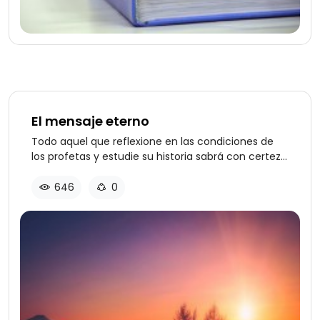
El mensaje eterno
Todo aquel que reflexione en las condiciones de
los profetas y estudie su historia sabrá con certeza
que no había manera en que se haya probado la
profecía de los mensajeros, sin que la profecía de
646
0
Muhammad se haya comprobado de la misma
manera. Si se reflexiona sobre cómo se transmitió
el carácter profético de Moisés y Jesús, sabrá que
fue por sucesión. Pero la sucesión en la que se
transmitió el carácter profético de Muhammad
fue mayor, más fuerte y más reciente.