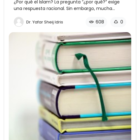
¿Por qué el Islam? La pregunta “¿por qué?” exige
una respuesta racional. Sin embargo, mucha
gente cree que no es posible dar respuestas
racionales a compromisos ideológicos (por
608
0
Dr. Yafar Sheij Idris
ideología quiero decir sistema de pensamiento).
Ellos creen que un compromiso con cualquier
ideología teísta es un acto irracional. Uno no
puede negar el hecho de que mucha gente se
compromete ilógicamente a varias ideologías y
continúa sosteniéndolas solo porque resulta que
crecieron en comunidades particulares. Ellos
aceptan tales ideologías de la misma forma que
aceptan una manera tradicional de vestir que les
ha llegado a través de generaciones. Por ejemplo,
una persona puede estar profundamente
comprometida con una ideología nacionalista
simplemente porque esta parece ser la mejor
forma de conseguir el apoyo de las masas y, de
ese modo, ganar poder político personal.