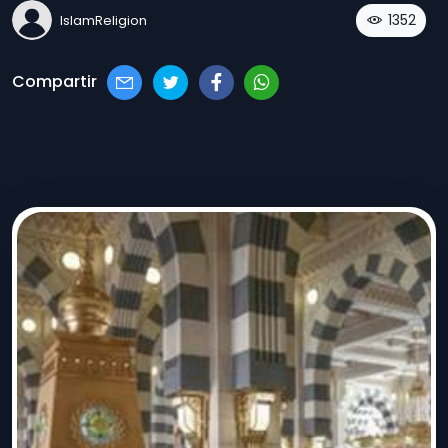
1352
IslamReligion
Compartir