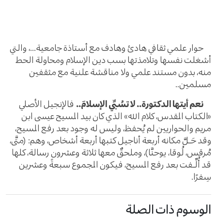
حوار علمي ثقافي هادئ وهادف مع أستاذة جامعية...، والتي
أشغلت نفسها وتلامذتها بسب دين الإسلام ومحاولة الحط
منه، بدون مستند علمي ولا مناقشة علنية مع مثقفين
مسلمين..
نعم أيتها الدكتورة.. لا تسُبِّي الإسلامَ..
فالإنجيل الأصلي
«الكتاب المقدس، كلام الله» الذي كان بيد المسيح عيسى ابن
مريم والحواريين لم يُحفظ، وليس له وجود بعد رفع المسيح،
وقد حَـلَّ مكانه أربعة أناجيل كتبها أربعة أشخاص، وهم: (متَّى،
مُرقس، لُوقا، يوحنَّا)، وملحقٌ معها ثلاثة وعشرون رسالة، كلها
قد أُلِّـفت بعد رفع المسيح، فيكون المجموع سبعةً وعشرين
سِفرًا.
الوسوم ذات الصلة