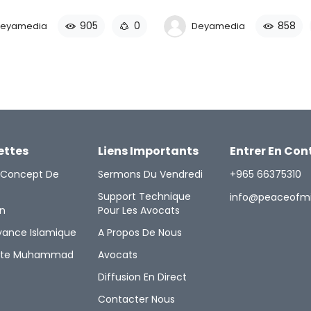
905
0
858
eyamedia
Deyamedia
ettes
Liens Importants
Entrer En Con
i Concept De
Sermons Du Vendredi
+965 66375310
Support Technique
info@peaceofm
on
Pour Les Avocats
yance Islamique
A Propos De Nous
ète Muhammad
Avocats
Diffusion En Direct
Contacter Nous