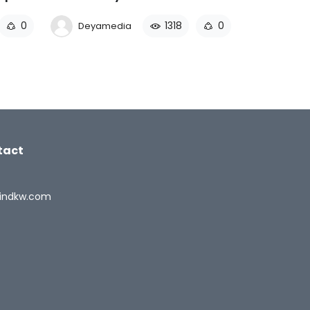
0
1318
0
Deyamedia
tact
indkw.com