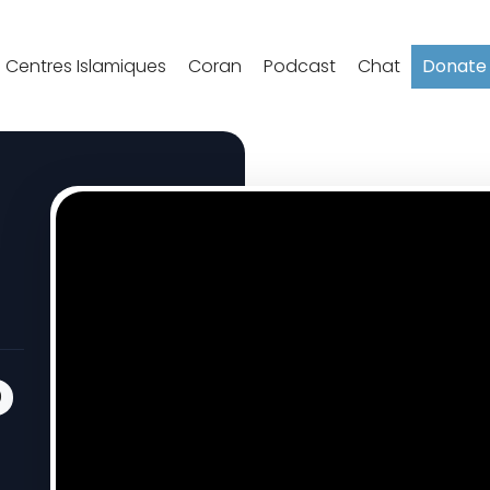
Centres Islamiques
Coran
Podcast
Chat
Donate
0