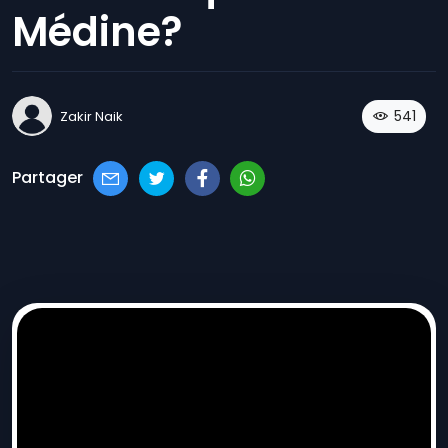
Médine?
541
Zakir Naik
Partager