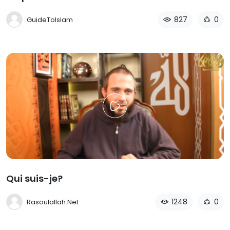
827
0
GuideToIslam
Qui suis-je?
1248
0
Rasoulallah.net