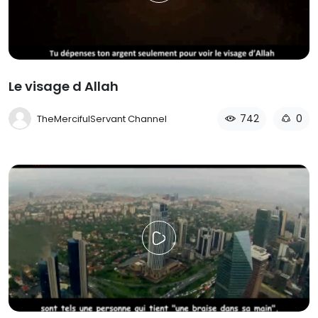
Le visage d Allah
742
0
TheMercifulServant Channel