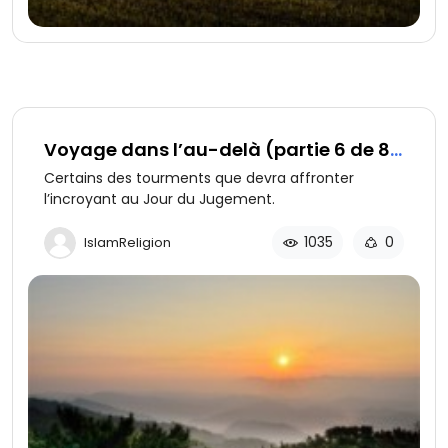
Voyage dans l’au-delà (partie 6 de 8):
L’incroyant au Jour du Jugement
Certains des tourments que devra affronter
l’incroyant au Jour du Jugement.
1035
0
IslamReligion