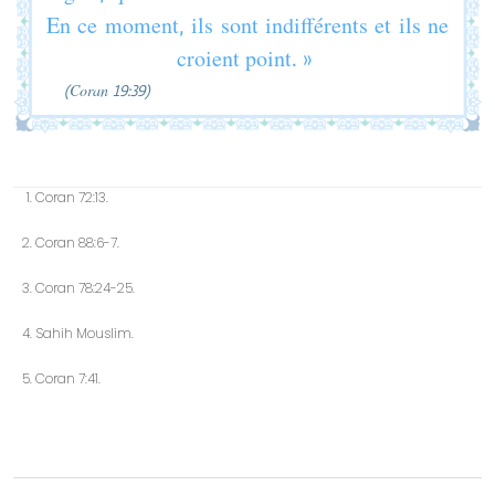
En ce moment, ils sont indifférents et ils ne
croient point. »
(Coran 19:39)
Coran 72:13.
Coran 88:6-7.
Coran 78:24-25.
Sahih Mouslim.
Coran 7:41.