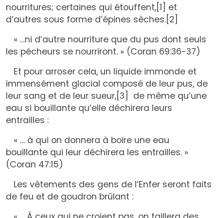
nourritures; certaines qui étouffent,
[1]
et
d’autres sous forme d’épines sèches.
[2]
« …ni d’autre nourriture que du pus dont seuls
les pécheurs se nourriront. » (Coran 69:36-37)
Et pour arroser cela, un liquide immonde et
immensément glacial composé de leur pus, de
leur sang et de leur sueur,
[3]
de même qu’une
eau si bouillante qu’elle déchirera leurs
entrailles :
« … à qui on donnera à boire une eau
bouillante qui leur déchirera les entrailles. »
(Coran 47:15)
Les vêtements des gens de l’Enfer seront faits
de feu et de goudron brûlant :
« ... À ceux qui ne croient pas, on taillera des