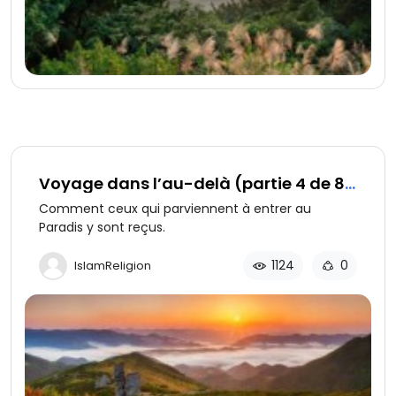
Voyage dans l’au-delà (partie 4 de 8):
Le croyant au Paradis
Comment ceux qui parviennent à entrer au
Paradis y sont reçus.
1124
0
IslamReligion