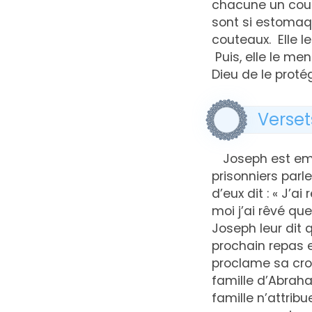
chacune un cout
sont si estomaq
couteaux. Elle le
Puis, elle le me
Dieu de le protég
Verset
Joseph est em
prisonniers parl
d’eux dit : « J’ai
moi j’ai rêvé qu
Joseph leur dit q
prochain repas et
proclame sa croy
famille d’Abraham
famille n’attrib