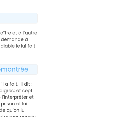
aître et à l’autre
ph demande à
iable le lui fait
démontrée
a fait. Il dit :
igres; et sept
l’interpréter et
prison et lui
de qu’on lui
retourner auprès