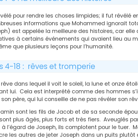
vélé pour rendre les choses limpides; il fut révélé 
mbreuses informations que Mohammed ignorait tot
eph) est appelée la meilleure des histoires, car elle
latives à certains événements qui avaient lieu au
ême que plusieurs leçons pour l’humanité.
s 4-18 : rêves et tromperie
rêve dans lequel il voit le soleil, la lune et onze étoi
ant lui. Cela est interprété comme des hommes s’i
 à son père, qui lui conseille de ne pas révéler son rê
amin sont les fils de Jacob et de sa seconde épous
ont plus âgés, plus forts et très fiers. Aveuglés par
 à l’égard de Joseph, ils complotent pour le tuer. M
cre les autres de jeter Joseph dans un puits plutôt 