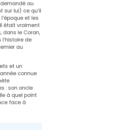
eût demandé au
sur lui) ce qu’il
 l’époque et les
l était vraiment
, dans le Coran,
 l’histoire de
premier au
ets et un
ne année connue
hète
s : son oncle
le à quel point
ence face à