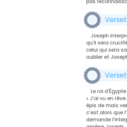
pas reconnaissa
Verset
Joseph interprè
qu’il sera cruc
celui qui sera sa
oublier et Josep
Verset
Le roi d’Égypte
« J’ai vu en rê
épis de maïs vert
c’est alors que l
demande l’interp
amène Joseph. M