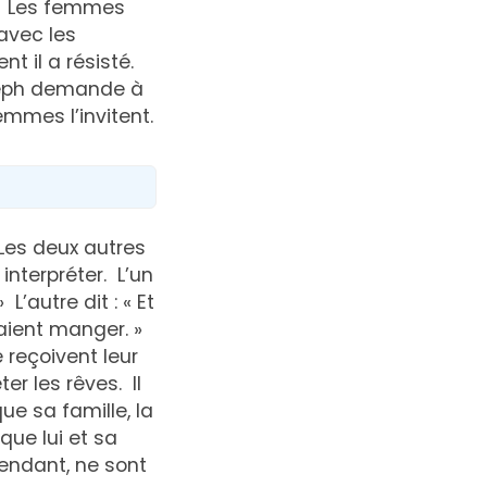
s. Les femmes
avec les
t il a résisté.
Joseph demande à
femmes l’invitent.
es deux autres
interpréter. L’un
 L’autre dit : « Et
naient manger. »
e reçoivent leur
er les rêves. Il
e sa famille, la
que lui et sa
pendant, ne sont