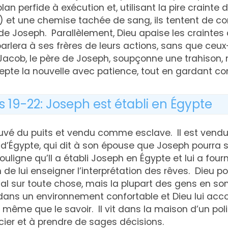
plan perfide à exécution et, utilisant la pire crainte 
) et une chemise tachée de sang, ils tentent de co
de Joseph. Parallèlement, Dieu apaise les craintes d
l parlera à ses frères de leurs actions, sans que ceux
Jacob, le père de Joseph, soupçonne une trahison, 
epte la nouvelle avec patience, tout en gardant co
s 19-22: Joseph est établi en Égypte
vé du puits et vendu comme esclave. Il est vendu à
d’Égypte, qui dit à son épouse que Joseph pourra 
souligne qu’Il a établi Joseph en Égypte et lui a four
 de lui enseigner l’interprétation des rêves. Dieu p
otal sur toute chose, mais la plupart des gens en so
dans un environnement confortable et Dieu lui acc
même que le savoir. Il vit dans la maison d’un politi
ier et à prendre de sages décisions.