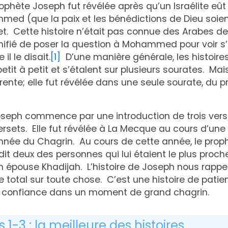
prophète Joseph fut révélée après qu’un Israélite 
d (que la paix et les bénédictions de Dieu soient 
et. Cette histoire n’était pas connue des Arabes de
anifié de poser la question à Mohammed pour voir s’i
l le disait.
[1]
D’une manière générale, les histoires
etit à petit et s’étalent sur plusieurs sourates. Mais
rente; elle fut révélée dans une seule sourate, du 
Joseph commence par une introduction de trois vers
ersets. Elle fut révélée à La Mecque au cours d’u
nnée du Chagrin. Au cours de cette année, le prop
 deux des personnes qui lui étaient le plus proche
n épouse Khadijah. L’histoire de Joseph nous rappel
le total sur toute chose. C’est une histoire de pati
de confiance dans un moment de grand chagrin.
 1-3 : la meilleure des histoires