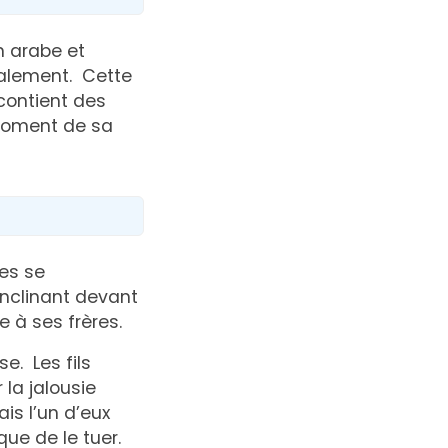
en arabe et
alement. Cette
 contient des
 moment de sa
les se
nclinant devant
ve à ses frères.
e. Les fils
 la jalousie
ais l’un d’eux
que de le tuer.