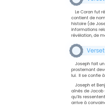
Le Coran fut ré
contient de no
histoire (de Jos
informations re
révélation, de m
Verset
Joseph fait un 
prosternant dev
lui. Il se confie
Joseph et Benj
aînés de Jacob s
qu’ils ressentent
arrive à convain