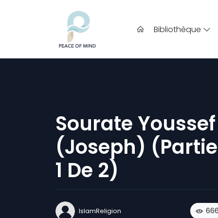
Bibliothèque
Sourate Youssef
(Joseph) (partie
1 De 2)
66
IslamReligion