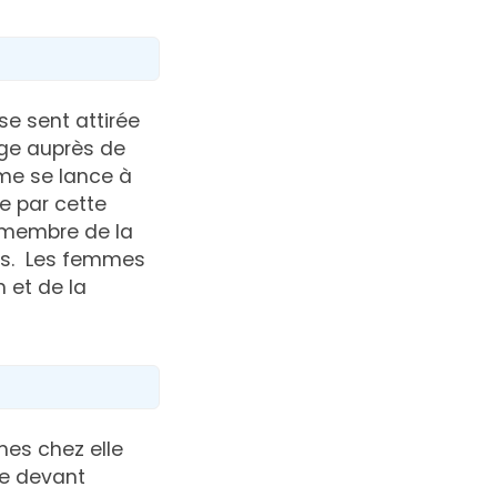
se sent attirée
fuge auprès de
emme se lance à
e par cette
n membre de la
os. Les femmes
 et de la
mes chez elle
ce devant