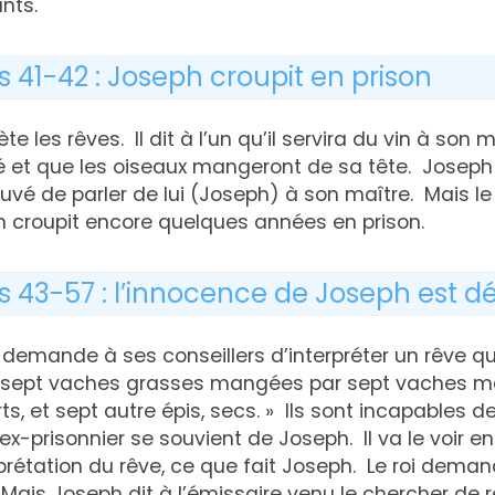
nts.
s 41-42 : Joseph croupit en prison
te les rêves. Il dit à l’un qu’il servira du vin à son m
ifié et que les oiseaux mangeront de sa tête. Jose
uvé de parler de lui (Joseph) à son maître. Mais le d
h croupit encore quelques années en prison.
s 43-57 : l’innocence de Joseph est 
 demande à ses conseillers d’interpréter un rêve qu’il 
ve sept vaches grasses mangées par sept vaches ma
s, et sept autre épis, secs. » Ils sont incapables de 
’ex-prisonnier se souvient de Joseph. Il va le voir en 
rétation du rêve, ce que fait Joseph. Le roi deman
ais Joseph dit à l’émissaire venu le chercher de 