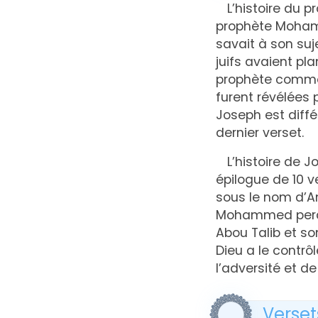
L’histoire du 
prophète Mohamme
savait à son suj
juifs avaient pl
prophète comme i
furent révélées p
Joseph est diffé
dernier verset.
L’histoire de 
épilogue de 10 v
sous le nom d’A
Mohammed perdit
Abou Talib et so
Dieu a le contrô
l’adversité et 
Versets