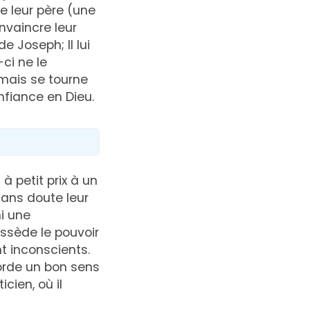
de leur père (une
nvaincre leur
e Joseph; Il lui
-ci ne le
mais se tourne
nfiance en Dieu.
 petit prix à un
sans doute leur
ni une
ossède le pouvoir
nt inconscients.
orde un bon sens
cien, où il