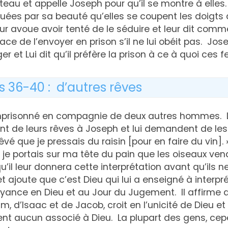
eau et appelle Joseph pour qu’il se montre à elle
uées par sa beauté qu’elles se coupent les doigts 
ur avoue avoir tenté de le séduire et leur dit commen
nace de l’envoyer en prison s’il ne lui obéit pas. 
er et Lui dit qu’il préfère la prison à ce à quoi ces 
s 36-40 : d’autres rêves
prisonné en compagnie de deux autres hommes. L
ent de leurs rêves à Joseph et lui demandent de les 
 rêvé que je pressais du raisin [pour en faire du vin]. »
e je portais sur ma tête du pain que les oiseaux ve
u’il leur donnera cette interprétation avant qu’ils n
 ajoute que c’est Dieu qui lui a enseigné à interprét
ance en Dieu et au Jour du Jugement. Il affirme qu
, d’Isaac et de Jacob, croit en l’unicité de Dieu et 
uent aucun associé à Dieu. La plupart des gens, ce