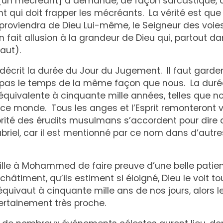
 mécréant] a demandé, de façon sarcastique, à
t qui doit frapper les mécréants. La vérité est que 
l proviendra de Dieu Lui-même, le Seigneur des voi
n fait allusion à la grandeur de Dieu qui, partout da
aut).
rit la durée du Jour du Jugement. Il faut garder 
pas le temps de la même façon que nous. La duré
quivalente à cinquante mille années, telles que no
e monde. Tous les anges et l’Esprit remonteront v
rité des érudits musulmans s’accordent pour dire qu
abriel, car il est mentionné par ce nom dans d’aut
e à Mohammed de faire preuve d’une belle patien
hâtiment, qu’ils estiment si éloigné, Dieu le voit to
 équivaut à cinquante mille ans de nos jours, alors l
rtainement très proche.