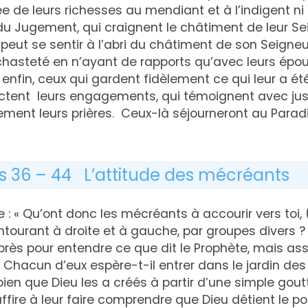
e de leurs richesses au mendiant et à l’indigent ni 
du Jugement, qui craignent le châtiment de leur Se
 peut se sentir à l’abri du châtiment de son Seigneu
chasteté en n’ayant de rapports qu’avec leurs épou
 enfin, ceux qui gardent fidèlement ce qui leur a ét
ctent leurs engagements, qui témoignent avec just
ement leurs prières. Ceux-là séjourneront au Parad
s 36 – 44 L’attitude des mécréants
: « Qu’ont donc les mécréants à accourir vers to
entourant à droite et à gauche, par groupes divers ? 
près pour entendre ce que dit le Prophète, mais asse
x. Chacun d’eux espère-t-il entrer dans le jardin de
bien que Dieu les a créés à partir d’une simple gou
uffire à leur faire comprendre que Dieu détient le po