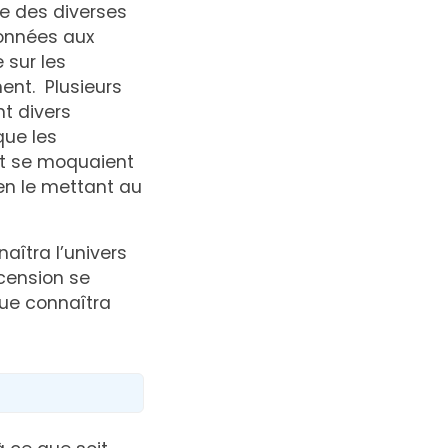
e des diverses
ionnées aux
 sur les
ment. Plusieurs
nt divers
que les
et se moquaient
 en le mettant au
aîtra l’univers
scension se
que connaîtra