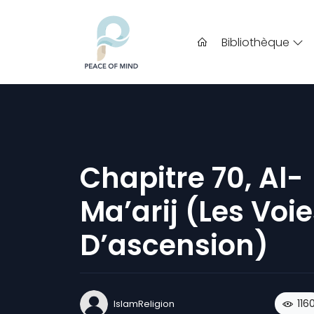
Bibliothèque
Chapitre 70, Al-
Ma’arij (Les Voi
D’ascension)
116
IslamReligion