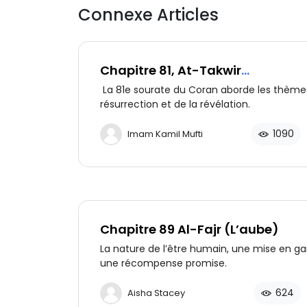
Connexe Articles
Chapitre 81, At-Takwir
(L’obscurcissement)
La 81e sourate du Coran aborde les thèmes
résurrection et de la révélation.
1090
Imam Kamil Mufti
Chapitre 89 Al-Fajr (L’aube)
La nature de l’être humain, une mise en ga
une récompense promise.
624
Aisha Stacey