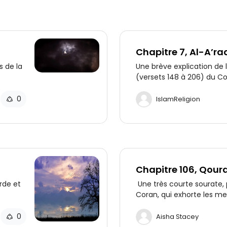
Chapitre 7, Al-A’ra
(partie 3/3)
 de la
Une brève explication de
(versets 148 à 206) du C
versets, nous découvrons
Mohammed est mentionné
0
IslamReligion
l’Évangile et les mises en
articles précédents sont r
Chapitre 106, Qoura
Qouraysh)
rde et
Une très courte sourate, 
Coran, qui exhorte les 
croire en Dieu, qui est Cel
besoins.
0
Aisha Stacey