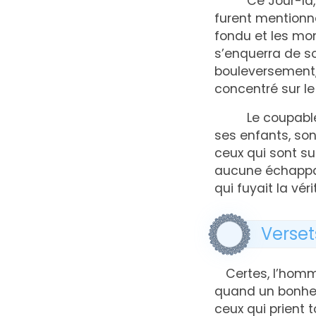
Ce Jour-là, d
furent mentionné
fondu et les mo
s’enquerra de son
bouleversement, 
concentré sur le 
Le coupable s
ses enfants, son
ceux qui sont sur
aucune échappato
qui fuyait la vé
Verset
Certes, l’homm
quand un bonheur
ceux qui prient 