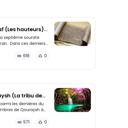
af (Les hauteurs)
 la septième sourate
oran. Dans ces derniers
 que le prophète
 dans la Torah et
619
0
 garde émises dans les
éitérées.
ysh (La tribu de
parmi les dernières du
membres de Qouraysh à
ui qui pourvoit à leurs
571
0