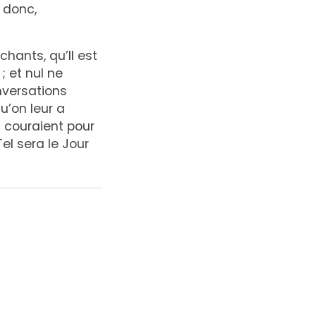
 donc,
chants, qu’Il est
; et nul ne
nversations
u’on leur a
s couraient pour
el sera le Jour