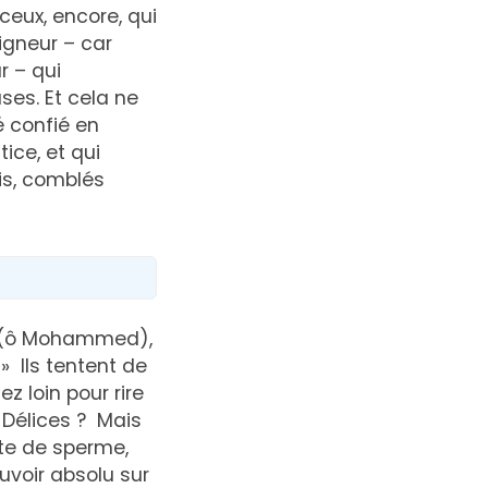
ceux, encore, qui
igneur – car
r – qui
ses. Et cela ne
é confié en
ice, et qui
is, comblés
i, (ô Mohammed),
» Ils tentent de
z loin pour rire
s Délices ? Mais
tte de sperme,
uvoir absolu sur