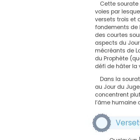
Cette sourate 
voies par lesqu
versets trois et
fondements de la
des courtes sour
aspects du Jour
mécréants de La
du Prophète (que
défi de hâter la 
Dans la sourat
au Jour du Jugem
concentrent plut
l’âme humaine 
Versets