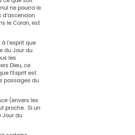
 ce que soit
nul ne pourra le
es d’ascension
ns le Coran, est
à l’esprit que
e du Jour du
us les
ers Dieu, ce
e l’Esprit est
res passages du
ce (envers les
ut proche. Si un
e Jour du