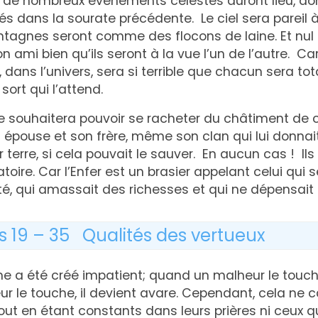
e nombreux événements célestes auront lieu, don
s dans la sourate précédente. Le ciel sera pareil à
ntagnes seront comme des flocons de laine. Et nu
 ami bien qu’ils seront à la vue l’un de l’autre. Car
dans l’univers, sera si terrible que chacun sera to
sort qui l’attend.
ouhaitera pouvoir se racheter du châtiment de ce 
 épouse et son frère, même son clan qui lui donnait
 terre, si cela pouvait le sauver. En aucun cas ! Ils
ire. Car l’Enfer est un brasier appelant celui qui s
rité, qui amassait des richesses et qui ne dépensait
s 19 – 35 Qualités des vertueux
e a été créé impatient; quand un malheur le touche, 
 le touche, il devient avare. Cependant, cela ne c
tout en étant constants dans leurs prières ni ceux q