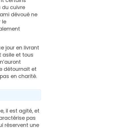
t certains
 du cuivre
l ami dévoué ne
 le
talement
jour en livrant
 asile et tous
 n’auront
e détournait et
 pas en charité.
il est agité, et
aractérise pas
ui réservent une