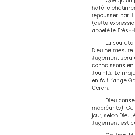
Quelqu’un [un
hâté le châtimen
repousser, car i
(cette expressio
appelé le Très-H
La sourate déc
Dieu ne mesure 
Jugement sera é
connaissons en c
Jour-là. La majo
en fait l’ange G
Coran.
Dieu conseill
mécréants). Ce c
jour, selon Dieu,
Jugement est ce