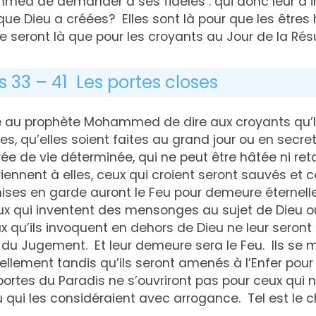
ed de demander à ses fidèles : qui donc leur a in
ue Dieu a créées? Elles sont là pour que les êtres
ne seront là que pour les croyants au Jour de la Résu
s 33 – 41 Les portes closes
au prophète Mohammed de dire aux croyants qu’Il i
s, qu’elles soient faites au grand jour ou en secr
ée de vie déterminée, qui ne peut être hâtée ni r
ennent à elles, ceux qui croient seront sauvés et 
mises en garde auront le Feu pour demeure éternelle
ux qui inventent des mensonges au sujet de Dieu o
x qu’ils invoquent en dehors de Dieu ne leur seron
du Jugement. Et leur demeure sera le Feu. Ils se 
llement tandis qu’ils seront amenés à l’Enfer pour
ortes du Paradis ne s’ouvriront pas pour ceux qui n
u qui les considéraient avec arrogance. Tel est le 