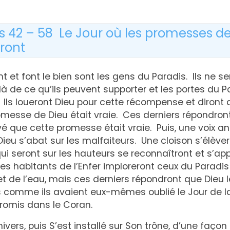
s 42 – 58 Le Jour où les promesses de
eront
t et font le bien sont les gens du Paradis. Ils ne s
 de ce qu’ils peuvent supporter et les portes du Pa
 Ils loueront Dieu pour cette récompense et diront
romesse de Dieu était vraie. Ces derniers répondront
é que cette promesse était vraie. Puis, une voix a
ieu s’abat sur les malfaiteurs. Une cloison s’élèver
i seront sur les hauteurs se reconnaîtront et s’app
s habitants de l’Enfer imploreront ceux du Paradis
et de l’eau, mais ces derniers répondront que Dieu le
és comme ils avaient eux-mêmes oublié le Jour de la
romis dans le Coran.
nivers, puis S’est installé sur Son trône, d’une façon