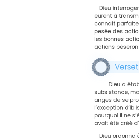
Dieu interrog
eurent à transm
connaît parfait
pesée des action
les bonnes acti
actions pèseron
Verset
Dieu a établi
subsistance, ma
anges de se pro
l’exception d’Ibli
pourquoi il ne s’
avait été créé d
Dieu ordonna à