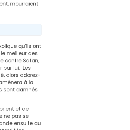
ient, mourraient
plique qu’ils ont
le meilleur des
e contre Satan,
 par lui. Les
é, alors adorez-
ramènera à la
res sont damnés
rient et de
de ne pas se
mande ensuite au