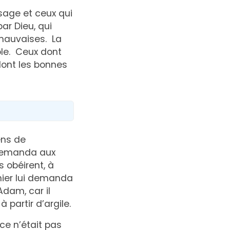
sage et ceux qui
r Dieu, qui
mauvaises. La
ble. Ceux dont
dont les bonnes
n
ens de
 demanda aux
 obéirent, à
nier lui demanda
Adam, car il
partir d’argile.
ce n’était pas