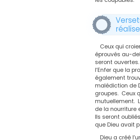
les coupables.
Verset
réalis
Ceux qui croien
éprouvés au-delà
seront ouvertes.
l’Enfer que la p
également trouv
malédiction de D
groupes. Ceux qu
mutuellement. Le
de la nourriture 
Ils seront oubli
que Dieu avait p
Dieu a créé l’u