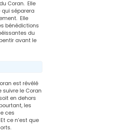
 du Coran. Elle
e qui séparera
ement. Elle
s bénédictions
obéissantes du
pentir avant le
oran est révélé
e suivre le Coran
 soit en dehors
pourtant, les
de ces
. Et ce n’est que
orts.