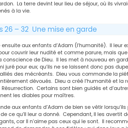
on. La terre devint leur lieu de séjour, où ils vivra
nés à la vie.
s 26 – 32 Une mise en garde
 ensuite aux enfants d’Adam (l’humanité). Il leur ex
our couvrir leur nudité et comme parure, mais que 
a conscience de Dieu. Il les met à nouveau en gard
i juré pour eux; qu’ils ne se laissent donc pas duper
s alliés des mécréants. Dieu vous commande la piét
entièrement dévoués. Dieu a créé l’humanité et la 
a Résurrection. Certains sont bien guidés et d’aut
nnent les diables pour maîtres.
e aux enfants d’Adam de bien se vêtir lorsqu’ils p
de ce qu’Il leur a donné. Cependant, Il les avertit 
ants, car Il n’aime pas ceux qui le sont. Il recom