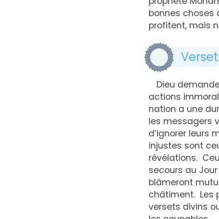
prophète Mohamm
bonnes choses q
profitent, mais 
Verset
Dieu demande 
actions immorale
nation a une dur
les messagers vi
d’ignorer leurs 
injustes sont ce
révélations. Ceu
secours au Jour 
blâmeront mutue
châtiment. Les p
versets divins o