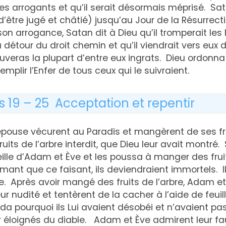
les arrogants et qu’il serait désormais méprisé. S
’être jugé et châtié) jusqu’au Jour de la Résurrectio
n arrogance, Satan dit à Dieu qu’il tromperait les
 détour du droit chemin et qu’il viendrait vers eux d
trouveras la plupart d’entre eux ingrats. Dieu ordonn
remplir l’Enfer de tous ceux qui le suivraient.
s 19 – 25 Acceptation et repentir
pouse vécurent au Paradis et mangèrent de ses fru
ruits de l’arbre interdit, que Dieu leur avait montré.
eille d’Adam et Ève et les poussa à manger des fruit
firmant que ce faisant, ils deviendraient immortels. Il
re. Après avoir mangé des fruits de l’arbre, Adam e
ur nudité et tentèrent de la cacher à l’aide de feuil
a pourquoi ils Lui avaient désobéi et n’avaient pas
r éloignés du diable. Adam et Ève admirent leur fa