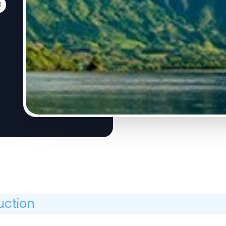
3
uction