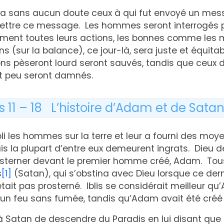
era sans aucun doute ceux à qui fut envoyé un mes
ettre ce message. Les hommes seront interrogés pa
ement toutes leurs actions, les bonnes comme les 
s (sur la balance), ce jour-là, sera juste et équita
ons pèseront lourd seront sauvés, tandis que ceux 
t peu seront damnés.
s 11 – 18 L’histoire d’Adam et de Sata
 les hommes sur la terre et leur a fourni des moy
is la plupart d’entre eux demeurent ingrats. Dieu
sterner devant le premier homme créé, Adam. Tous
s
[1]
(Satan), qui s’obstina avec Dieu lorsque ce der
était pas prosterné. Iblis se considérait meilleur qu’
’un feu sans fumée, tandis qu’Adam avait été créé à 
 Satan de descendre du Paradis en lui disant que 