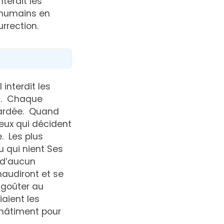
terdit les
 humains en
rrection.
nterdit les
et. Chaque
etardée. Quand
ceux qui décident
. Les plus
u qui nient Ses
t d’aucun
maudiront et se
 goûter au
iaient les
châtiment pour