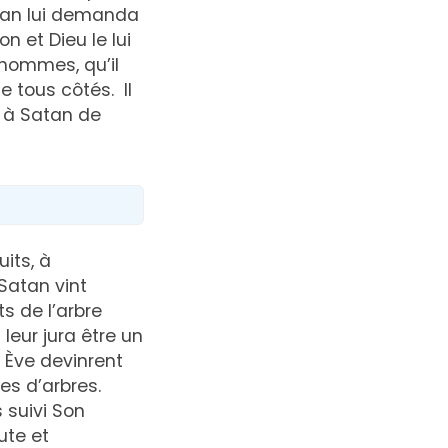
atan lui demanda
n et Dieu le lui
 hommes, qu’il
e tous côtés. Il
a à Satan de
its, à
 Satan vint
s de l’arbre
 leur jura être un
t Ève devinrent
les d’arbres.
 suivi Son
ute et