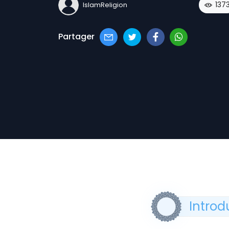
137
IslamReligion
Partager
Introd