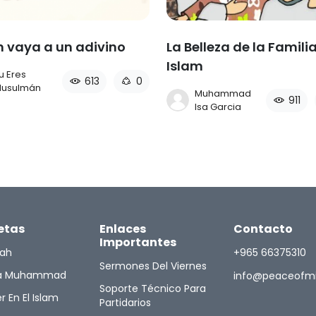
n vaya a un adivino
La Belleza de la Familia
Islam
u Eres
613
0
usulmán
Muhammad
911
Isa Garcia
etas
Enlaces
Contacto
Importantes
lah
+965 66375310
Sermones Del Viernes
ta Muhammad
info@peaceofm
Soporte Técnico Para
r En El Islam
Partidarios