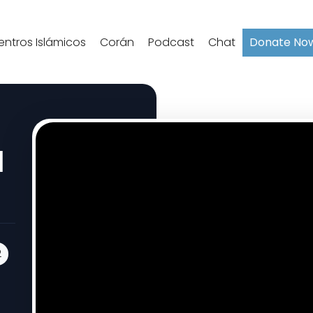
entros Islámicos
Corán
Podcast
Chat
Donate No
l
2