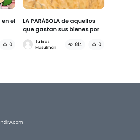
 en el
LA PARÁBOLA de aquellos
que gastan sus bienes por
la causa de Dios
Tu Eres
0
814
0
Musulmán
indkw.com