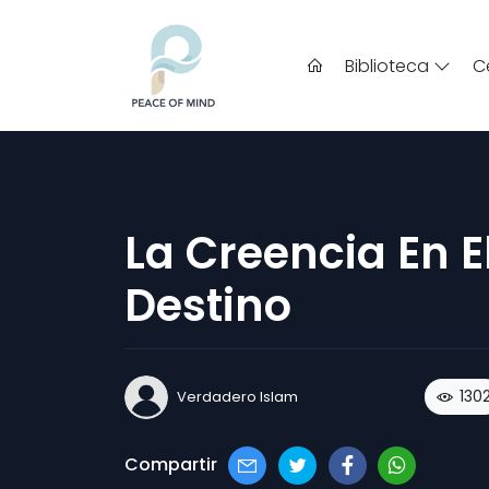
Biblioteca
C
La Creencia En E
Destino
130
Verdadero Islam
Compartir