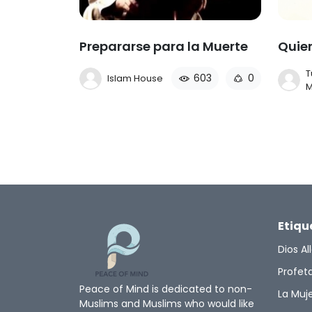
Prepararse para la Muerte
Quie
T
603
0
Islam House
M
Etiqu
Dios Al
Profe
Peace of Mind is dedicated to non-
La Muje
Muslims and Muslims who would like