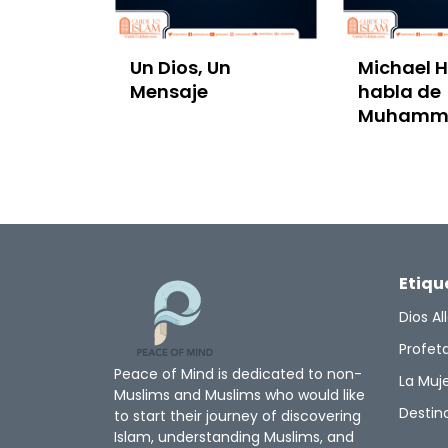
Un Dios, Un
Michael H
Mensaje
habla de
Muhamm
Etiqu
Dios Al
Profe
Peace of Mind is dedicated to non-
La Muje
Muslims and Muslims who would like
Destin
to start their journey of discovering
Islam, understanding Muslims, and