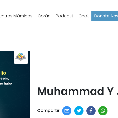
entros Islámicos
Corán
Podcast
Chat
Donate No
Muhammad Y J
Compartir