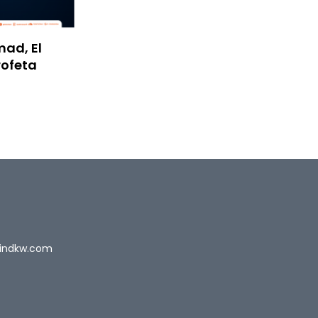
ad, El
rofeta
indkw.com