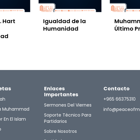
. Hart
Igualdad de la
Muhamm
Humanidad
Último P
ad
etas
Enlaces
Contacto
Importantes
lah
+965 66375310
Sermones Del Viernes
ta Muhammad
info@peaceofm
Soporte Técnico Para
r En El Islam
Partidarios
o
Sobre Nosotros