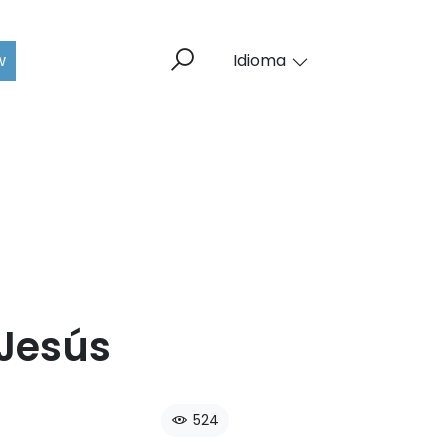
w
Idioma
esús​
524