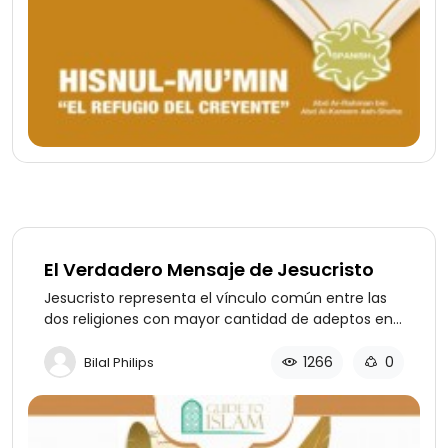
El Verdadero Mensaje de Jesucristo
Jesucristo representa el vínculo común entre las
dos religiones con mayor cantidad de adeptos en
el mundo, el Cristianismo y el Islam. El siguiente
estudio del mensaje de Jesús y su persona se basa
1266
0
Bilal Philips
en este vínculo. Es nuestro anhelo que a través de
este estudio, tanto musulmanes como cristianos
entiendan mejor el significado de Jesús y la
importancia de su mensaje.