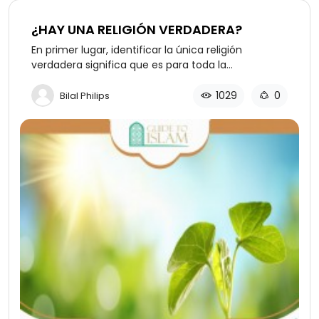
¿HAY UNA RELIGIÓN VERDADERA?
En primer lugar, identificar la única religión
verdadera significa que es para toda la
humanidad, en todo el mundo, en todas las
épocas, y esto hace necesario que su nombre no
1029
0
Bilal Philips
esté afiliado con ninguna persona, grupo o lugar
en particular, puesto que esos no son principios
universales. Así, el Cristianismo toma su nombre de
Cristo, el Budismo de Buda, el Judaísmo de la tribu
de Judá que era el hijo de Jacob, el Hinduismo está
relacionado con el valle del Indo… todas se
relacionan con una persona, grupo o ubicación
específica y por tanto no pueden ser religiones
universales. Es imposible que el Cristianismo sea la
religión que fue prescrita por Dios desde el tiempo
de Adán, puesto que depende de la existen-cia de
Cristo y del final de la línea de profetas judíos. Del
mismo modo, el Budismo, una rama del Hinduismo,
sólo comenzó a existir con la persona de Buda, que
existió en India algún tiempo antes de Cristo.