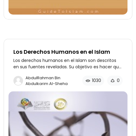
Los Derechos Humanos en el Islam
Los derechos humanos en el Islam son descritos
en sus fuentes reveladas. Su objetivo es hacer que
el ser humano lleve una vida de compasión y
AbdulRahman Bin
dignidad, para que adqui- era todas las buenas
1030
0
Abdulkarim Al-Sheha
cualidades y trate con los demás de la mejor
manera. El libro aclara los conceptos erróneos que
a menudo se expresan sobre los diferentes aspec-
tos de la libertad y responde a la crítica de una
manera calmada y objetiva.