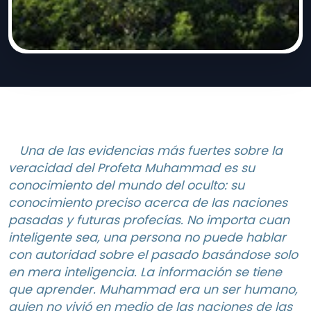
Una de las evidencias más fuertes sobre la
veracidad del Profeta Muhammad es su
conocimiento del mundo del oculto: su
conocimiento preciso acerca de las naciones
pasadas y futuras profecías. No importa cuan
inteligente sea, una persona no puede hablar
con autoridad sobre el pasado basándose solo
en mera inteligencia. La información se tiene
que aprender. Muhammad era un ser humano,
quien no vivió en medio de las naciones de las