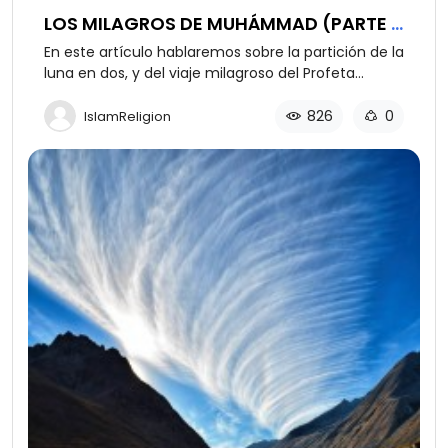
LOS MILAGROS DE MUHÁMMAD (PARTE 2
DE 3)
En este artículo hablaremos sobre la partición de la
luna en dos, y del viaje milagroso del Profeta
Muhámmad a Jerusalén, así como también su
ascenso a los cielos.
826
0
IslamReligion