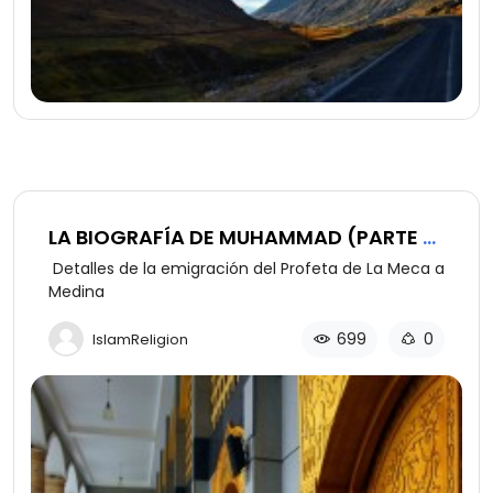
LA BIOGRAFÍA DE MUHAMMAD (PARTE 6
DE 12)
Detalles de la emigración del Profeta de La Meca a
Medina
699
0
IslamReligion