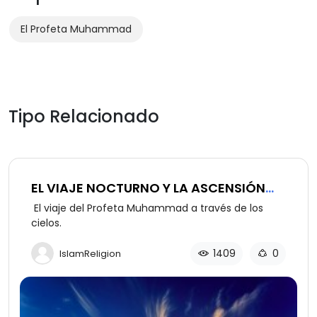
El Profeta Muhammad
Tipo Relacionado
EL VIAJE NOCTURNO Y LA ASCENSIÓN
(PARTE 3 DE 6): LA ASCENSIÓN
El viaje del Profeta Muhammad a través de los
cielos.
1409
0
IslamReligion