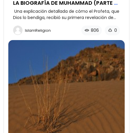
LA BIOGRAFÍA DE MUHAMMAD (PARTE 3
DE 12)
Una explicación detallada de cómo el Profeta, que
Dios lo bendiga, recibió su primera revelación de
Dios.
806
0
IslamReligion