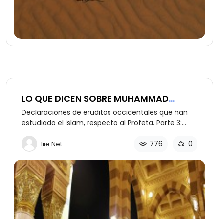
LO QUE DICEN SOBRE MUHAMMAD
(PARTE 3 DE 3)
Declaraciones de eruditos occidentales que han
estudiado el Islam, respecto al Profeta. Parte 3:
Declaraciones adicionales.
776
0
Iiie.net