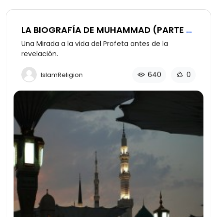
LA BIOGRAFÍA DE MUHAMMAD (PARTE 2
DE 12)
Una Mirada a la vida del Profeta antes de la
revelación.
640
0
IslamReligion