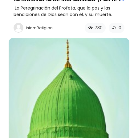
DE 12)
La Peregrinación del Profeta, que la paz y las
bendiciones de Dios sean con él, y su muerte.
730
0
IslamReligion