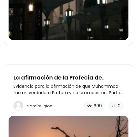
La afirmación de la Profecía de
Muhammad (parte 2 de 3): ¿Fue un
Evidencia para la afirmación de que Muhammad
Mentiroso?
fue un verdadero Profeta y no un impostor. Parte
2: Una mirada hacia la alegación de que
Muhammad fue un mentiroso.
699
0
IslamReligion